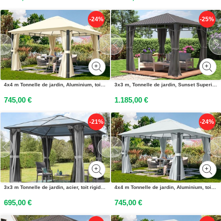
-24%
-25%
4x4 m Tonnelle de jardin, Aluminium, toit souple, champagne - (300686)
3x3 m, Tonnelle de jardin, Sunset Superior, gris - (300193)
745,00 €
1.185,00 €
-21%
-24%
3x3 m Tonnelle de jardin, acier, toit rigide, gris - (300214)
4x4 m Tonnelle de jardin, Aluminium, toit souple, gris perle - (300687)
695,00 €
745,00 €