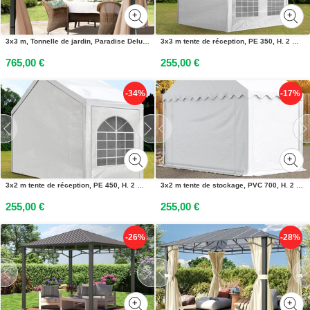
3x3 m, Tonnelle de jardin, Paradise Deluxe, taupe - (300117)
3x3 m tente de réception, PE 350, H. 2 m, blanc - (90112)
765,00 €
255,00 €
-34%
-17%
3x2 m tente de réception, PE 450, H. 2 m, blanc - (91100)
3x2 m tente de stockage, PVC 700, H. 2 m blanc - (8640)
255,00 €
255,00 €
-26%
-28%