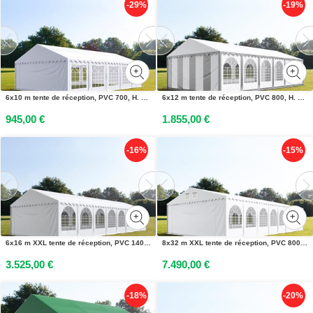
-29%
-19%
6x10 m tente de réception, PVC 700, H. 2 m, blanc - (6047)
6x12 m tente de réception, PVC 800, H. 2 m, gris-blanc - (5374)
945,00 €
1.855,00 €
-16%
-15%
6x16 m XXL tente de réception, PVC 1400, H. 2,6 m, blanc - (37655)
8x32 m XXL tente de réception, PVC 800, H. 2,6 m, blanc - (49253)
3.525,00 €
7.490,00 €
-18%
-20%