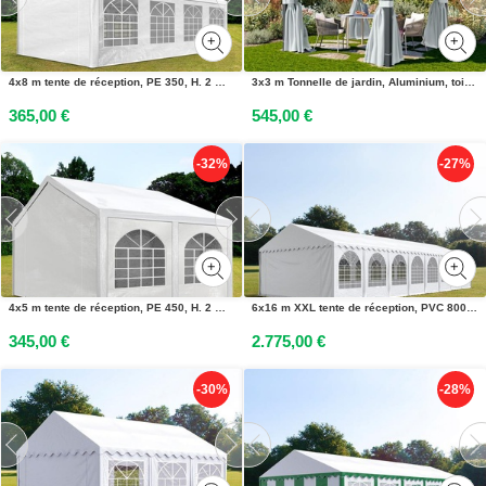
4x8 m tente de réception, PE 350, H. 2 m, blanc - (90106)
3x3 m Tonnelle de jardin, Aluminium, toit souple, gris perle - (300670)
365,00 €
545,00 €
-32%
-27%
4x5 m tente de réception, PE 450, H. 2 m, blanc - (91109)
6x16 m XXL tente de réception, PVC 800, H. 2,6 m, blanc - (37645)
345,00 €
2.775,00 €
-30%
-28%