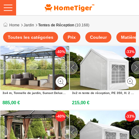
Home
Jardin
Tentes de Réception
(10.168)
Toutes les catégories
Prix
Couleur
Matière
-40%
-33%
3x4 m, Tonnelle de jardin, Sunset Deluxe, toit rigide - (300161)
3x2 m tente de réception, PE 350, H. 2 m, blanc - (90111)
885,00 €
215,00 €
-40%
-33%