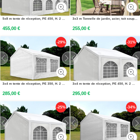
5x8 m tente de réception, PE 450, H. 2 m, blanc - (91115)
3x3 m Tonnelle de jardin, acier, toit souple, champagne - (300109)
455,00 €
255,00 €
-29%
-31%
3x4 m tente de réception, PE 350, H. 2 m, blanc - (90100)
3x4 m tente de réception, PE 450, H. 2 m, blanc - (91102)
285,00 €
295,00 €
-25%
-34%