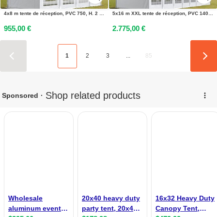
4x8 m tente de réception, PVC 750, H. 2 m, blanc - (7336)
5x16 m XXL tente de réception, PVC 1400, H. 2,6 m, blanc - (38525)
955,00 €
2.775,00 €
1
2
3
...
85