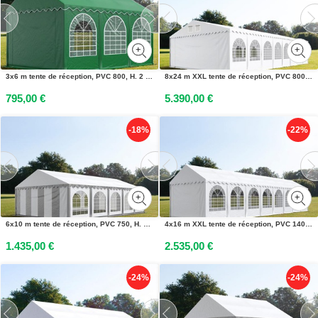
3x6 m tente de réception, PVC 800, H. 2 m, vert foncé - (2645)
8x24 m XXL tente de réception, PVC 800, H. 2,6 m, blanc - (49237)
795,00 €
5.390,00 €
-18%
-22%
6x10 m tente de réception, PVC 750, H. 2 m, gris-blanc - (7254)
4x16 m XXL tente de réception, PVC 1400, H. 2,6 m, blanc - (37654)
1.435,00 €
2.535,00 €
-24%
-24%