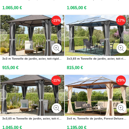
1.065,00 €
1.065,00 €
-15%
-17%
3x3 m Tonnelle de jardin, acier, toit rigide, gris - (300219)
3x3,65 m Tonnelle de jardin, acier, toit rigide, gris - (300198)
915,00 €
815,00 €
-11%
-29%
3x3,65 m Tonnelle de jardin, acier, toit rigide, gris - (300221)
3x4 m, Tonnelle de jardin, Forest Deluxe, champagne, imitation chêne - (301346)
1.045,00 €
1.195,00 €