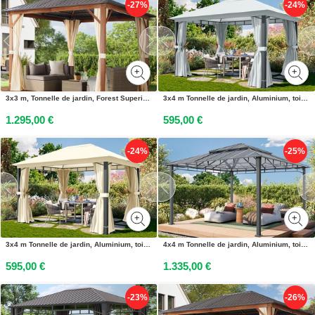
-27%
-24%
3x3 m, Tonnelle de jardin, Forest Superior, champagne, imitation chêne - (300182)
3x4 m Tonnelle de jardin, Aluminium, toit souple, gris perle - (300672)
1.295,00 €
595,00 €
-24%
-25%
3x4 m Tonnelle de jardin, Aluminium, toit souple, champagne - (300685)
4x4 m Tonnelle de jardin, Aluminium, toit rigide - (300684)
595,00 €
1.335,00 €
-23%
-26%