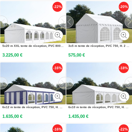
-22%
-20%
5x20 m XXL tente de réception, PVC 800, H. 2,6 m, blanc - (38516)
3x5 m tente de réception, PVC 750, H. 2 m, blanc - (2628)
3.225,00 €
575,00 €
-16%
-18%
6x12 m tente de réception, PVC 750, H. 2 m, bleu-blanc - (7151)
6x10 m tente de réception, PVC 750, H. 2 m, blanc - (7251)
1.635,00 €
1.435,00 €
-16%
-22%