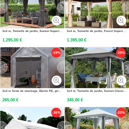
3x4 m, Tonnelle de jardin, Sunset Superior, gris - (300194)
3x4 m, Tonnelle de jardin, Forest Superior, champagne, imitation chêne - (300183)
1.295,00 €
1.395,00 €
-19%
-39%
3x4 m Tente de stockage, Bâche PE, gris - (4770)
3x3 m, Tonnelle de jardin, Sunset Classic, gris perle - (300040)
265,00 €
345,00 €
-36%
-20%