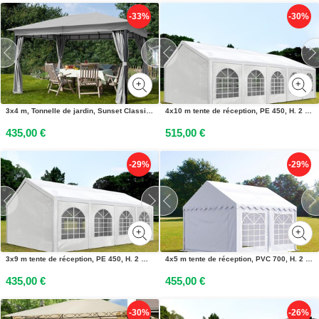
-33%
-30%
3x4 m, Tonnelle de jardin, Sunset Classic, gris perle - (300042)
4x10 m tente de réception, PE 450, H. 2 m, blanc - (91112)
435,00 €
515,00 €
-29%
-29%
3x9 m tente de réception, PE 450, H. 2 m, blanc - (91106)
4x5 m tente de réception, PVC 700, H. 2 m, blanc - (8645)
435,00 €
455,00 €
-30%
-26%