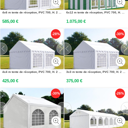
4x6 m tente de réception, PVC 700, H. 2 m, blanc - (4758)
6x12 m tente de réception, PVC 700, H. 2 m, vert-blanc - (6052)
585,00 €
1.075,00 €
-28%
-30%
4x4 m tente de réception, PVC 700, H. 2 m, blanc - (6099)
3x3 m tente de réception, PVC 700, H. 2 m, blanc - (4797)
425,00 €
375,00 €
-30%
-26%