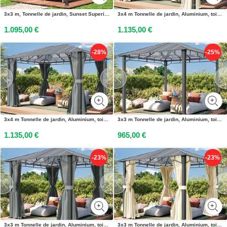
3x3 m, Tonnelle de jardin, Sunset Superior - (301351)
3x4 m Tonnelle de jardin, Aluminium, toit rigide, champagne - (300678)
1.095,00 €
1.135,00 €
-28%
-25%
3x4 m Tonnelle de jardin, Aluminium, toit rigide, mid grey - (300675)
3x3 m Tonnelle de jardin, Aluminium, toit rigide - (300681)
1.135,00 €
965,00 €
-23%
-23%
3x3 m Tonnelle de jardin, Aluminium, toit rigide, mid grey - (300674)
3x3 m Tonnelle de jardin, Aluminium, toit rigide, champagne - (300680)