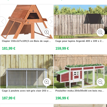
Clapier 152x127x109,5 cm Bois de sapin massif
Cage pour lapins Argenté 400 x 100 x 210 cm Acier galvanisé
181,99 €
159,99 €
Cage à poulets avec toit gris clair 203 x 98 x 90 cm en acier galvanisé
Poulailler moka 204x50x84 cm bois massif de pin
187,99 €
196,99 €