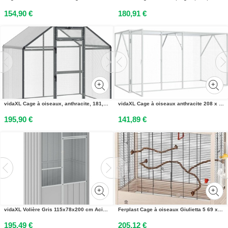
154,90 €
180,91 €
vidaXL Cage à oiseaux, anthracite, 181,5 x 112 x 173,5 cm
vidaXL Cage à oiseaux anthracite 208 x 102 x 108 cm Acier galvanisé
195,90 €
141,89 €
vidaXL Volière Gris 115x78x200 cm Acier galvanisé
Ferplast Cage à oiseaux Giulietta 5 69 x 34,5 x 58 cm 52067117
195,49 €
205,12 €