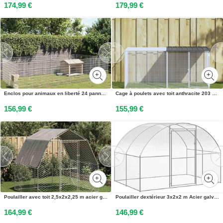
174,99 €
179,99 €
Enclos pour animaux en liberté 24 panneaux fer galvanisé
Cage à poulets avec toit anthracite 203 x 98 x 90 cm Acier galvanisé
156,99 €
155,99 €
Poulailler avec toit 2,5x2x2,25 m acier galvanisé
Poulailler dextérieur 3x2x2 m Acier galvanisé
164,99 €
146,99 €