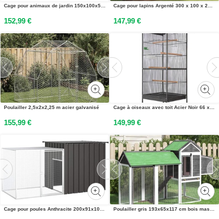
Cage pour animaux de jardin 150x100x50 cm Bois de sapin massif
Cage pour lapins Argenté 300 x 100 x 210 cm Acier galvanisé
152,99 €
147,99 €
Poulailler 2,5x2x2,25 m acier galvanisé
Cage à oiseaux avec toit Acier Noir 66 x 66 x 155 cm
155,99 €
149,99 €
Cage pour poules Anthracite 200x91x100 cm Acier galvanisé
Poulailler gris 193x65x117 cm bois massif de pin