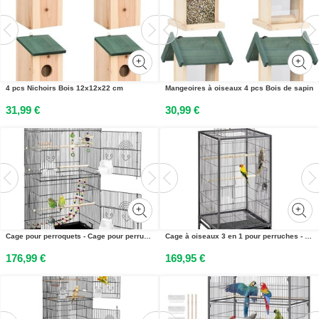
4 pcs Nichoirs Bois 12x12x22 cm
Mangeoires à oiseaux 4 pcs Bois de sapin
31,99 €
30,99 €
Cage pour perroquets - Cage pour perruches - Grande cage pour oiseaux dintérieur - Volière - Jouets pour oiseaux - Accessoires inclus - Cages pour oiseaux - Noir
Cage à oiseaux 3 en 1 pour perruches - Grande cage dintérieur - 45 x 45 x 100 cm - Noir
176,99 €
169,95 €