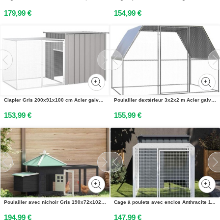
179,99 €
154,99 €
Clapier Gris 200x91x100 cm Acier galvanisé
Poulailler dextérieur 3x2x2 m Acier galvanisé
153,99 €
155,99 €
Poulailler avec nichoir Gris 190x72x102 cm Bois de sapin massif
Cage à poulets avec enclos Anthracite 110 x 201 x 110 cm Acier galvanisé
194,99 €
147,99 €