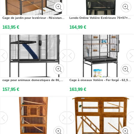
Cage de jardin pour lextérieur - Résistante aux intempéries - Avec passerelle - Cage - Grande maison pour lapins - Noire
Lendo Online Volière Extérieure 70×57×165 cm Bois Gris
163,95 €
164,99 €
cage pour animaux domestiques de 86,5 cm de haut - Petite cage pour rats, hamsters, cochons dInde, chinchillas - 61X44X86,5 cm - Avec roulettes
Cage à oiseaux Volière - Fer forgé - 62,5 x 42,5 x 137 cm - Perchoirs & bac de récupération - Ecuelles à nourriture en plastique - Avec roulettes - Pour perroquets, nymphéas & canaris
157,95 €
163,99 €