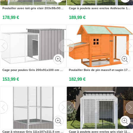
Poulailler avec toit gris clair 203x98x90 cm acier galvanisé
Cage à poulets avec enclos Anthracite 117 x 201 x 123 cm Acier galvanisé
178,99 €
189,99 €
Cage pour poules Gris 200x91x100 cm Acier galvanisé
Poulailler Bois de pin massif et sapin 170x81x110 cm
153,99 €
182,99 €
Cage à oiseaux Gris 111x107x211,5 cm Acier galvanisé
Cage à poulets avec enclos gris clair 110 x 201 x 110 cm acier galvanisé