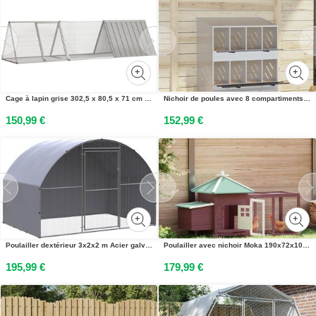
Cage à lapin grise 302,5 x 80,5 x 71 cm en acier galvanisé
Nichoir de poules avec 8 compartiments métal argenté galvanisé
150,99 €
152,99 €
Poulailler dextérieur 3x2x2 m Acier galvanisé
Poulailler avec nichoir Moka 190x72x102 cm Bois de sapin massif
195,99 €
179,99 €