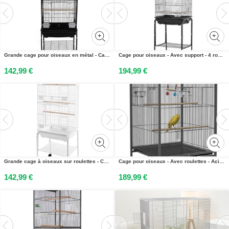
Grande cage pour oiseaux en métal - Cage pour perroquets sur roulettes - 47 x 37 x 137,5 cm - Bac à déjections amovible - Gamelles - Noir
Cage pour oiseaux - Avec support - 4 roulettes - Ecuelles pour nourriture incluses - 46,5 x 36 x 157 cm - Plastique - Noir
142,99 €
194,99 €
Grande cage à oiseaux sur roulettes - Cage pour perroquets en métal - Bac à déjections amovible - Gamelles - 47 x 37 x 137,5 cm - Blanche
Cage pour oiseaux - Avec roulettes - Acier inoxydable - 48 x 64 x 74 cm - Mangeoires & Perchoirs - Gris
142,99 €
189,99 €