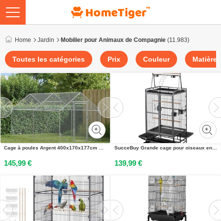
Home
Jardin
Mobilier pour Animaux de Compagnie
(11.983)
Toutes les catégories
Prix
Couleur
Matière
Cage à poules Argent 400x170x177cm Acier galvanisé
SucceBuy Grande cage pour oiseaux en fer forgé, 830x790x2100 mm, avec dessus ouvert, perchoirs, bac amovible et mangeoires en plastique - idéale pour les perruches nymphes, les perruches moines et les perroquets gris
145,99 €
139,99 €