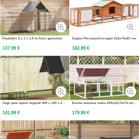
Poulailler 3 x 1 x 1,5 m Acier galvanisé
Clapier Pin massif et sapin 310x70x87 cm
137,99 €
162,99 €
Cage pour lapins Argenté 300 x 100 x 210 cm Acier galvanisé
Enclos animaux moka 200x112,5x74 cm bois massif de pin
141,99 €
179,99 €