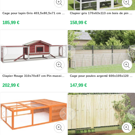
Cage pour lapin Gris 403,5x80,5x71 cm Acier galvanisé
Clapier gris 170x63x113 cm bois de pin massif
185,99 €
158,99 €
Clapier Rouge 310x70x87 cm Pin massif et sapin
Cage pour poules argenté 600x105x120 cm acier galvanisé
202,99 €
147,99 €