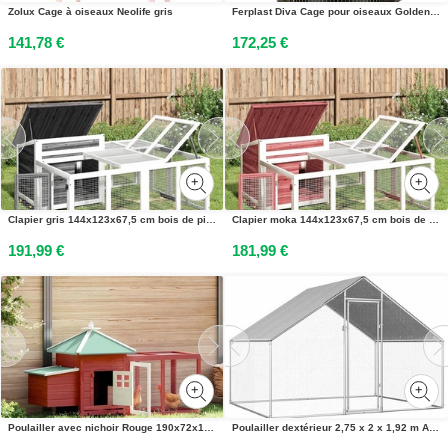
Zolux Cage à oiseaux Neolife gris
Ferplast Diva Cage pour oiseaux Golden Golden One Size
141,78 €
172,25 €
Clapier gris 144x123x67,5 cm bois de pin massif
Clapier moka 144x123x67,5 cm bois de pin massif
191,99 €
181,99 €
Poulailler avec nichoir Rouge 190x72x102cm Bois de sapin massif
Poulailler dextérieur 2,75 x 2 x 1,92 m Acier galvanisé