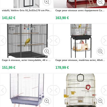
vidaXL Volière Gris 91,5x53x170 cm Pin massif
Cage pour oiseaux avec équipement Cage pour canaris Perruche 75x43x58
141,62 €
163,90 €
Cage à oiseaux, acier inoxydable, 48 x 64 x 74 cm, gris
Cage pour oiseaux, matériau acier, 48x64x74 cm, mobile avec roues, noir, 46x36x120 cm
151,99 €
178,99 €