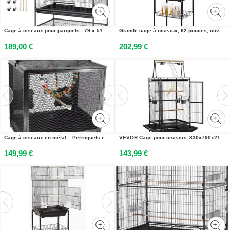
Cage à oiseaux pour parquets - 79 x 51 x 132 cm - Noir - Modèle standard à roulettes - Avec plateau de transport
Grande cage à oiseaux, 62 pouces, ouverte en haut avec support à roulettes, spacieuse pour perroquets et perruches
189,00 €
202,99 €
Cage à oiseaux en métal – Perroquets et perruches – Avec jouets, perchoir et solution de transport – Hauteur 56 cm – Tiroir amovible
VEVOR Cage pour oiseaux, 830x790x2100 mm, dessus ouvert, volière en fer forgé avec perchoirs, bac & mangeoires en plastique, pour perruches nymphes, perruches moines perroquets gris
149,99 €
143,99 €