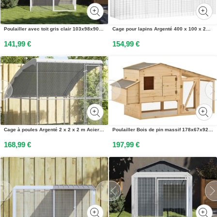
Poulailler avec toit gris clair 103x98x90 cm acier galvanisé
Cage pour lapins Argenté 400 x 100 x 210 cm Acier galvanisé
141,99 €
154,99 €
Cage à poules Argenté 2 x 2 x 2 m Acier galvanisé
Poulailler Bois de pin massif 178x67x92 cm
168,99 €
197,99 €