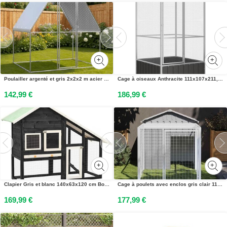
Poulailler argenté et gris 2x2x2 m acier galvanisé
Cage à oiseaux Anthracite 111x107x211,5 cm Acier galvanisé
142,99 €
186,99 €
Clapier Gris et blanc 140x63x120 cm Bois de sapin massif
Cage à poulets avec enclos gris clair 117 x 201 x 123 cm acier galvanisé
169,99 €
177,99 €