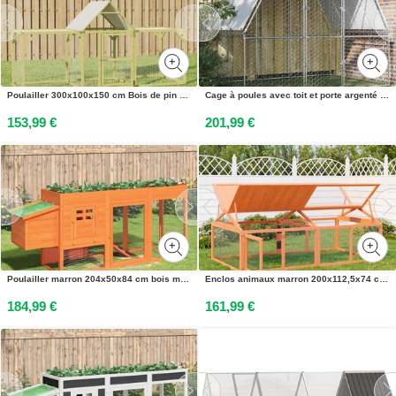
Poulailler 300x100x150 cm Bois de pin massif imprégné
Cage à poules avec toit et porte argenté acier galvanisé
153,99 €
201,99 €
Poulailler marron 204x50x84 cm bois massif de pin
Enclos animaux marron 200x112,5x74 cm bois massif de pin
184,99 €
161,99 €