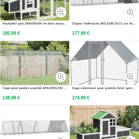
Poulailler gris 204x50x84 cm bois massif de pin
Clapier Anthracite 403,5x80,5x71 cm Acier galvanisé
195,99 €
177,99 €
Cage pour poules argenté 400x105x182 cm acier galvanisé
Cage extérieure pour poulets Acier galvanisé 2 x 2 x 1,92 m
138,99 €
174,99 €