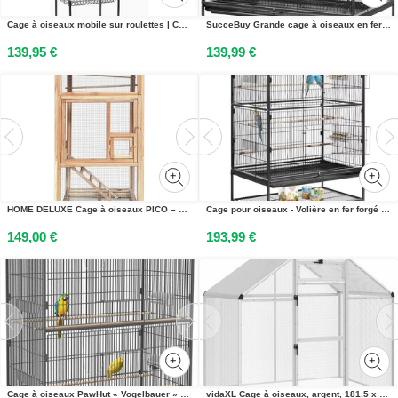
Cage à oiseaux mobile sur roulettes | Cage pour perroquets et oiseaux avec espace de rangement et socle amovible | Pour lintérieur et lextérieur | Métal, noir | 150,6 × 46 × 35,3 cm
SucceBuy Grande cage à oiseaux en fer forgé, 930x580x1510 mm, avec perchoirs, mangeoires et écuelles en plastique, convient aux mésanges bleues, aux perruches nymphes, aux canaris et aux perruches moines
139,95 €
139,99 €
HOME DELUXE Cage à oiseaux PICO – 89 x 176 cm | Grande volière en bois pour lintérieur et lextérieur
Cage pour oiseaux - Volière en fer forgé - 80 x 52 x 132 cm - Avec perchoirs & mangeoires - Bac de fond amovible - Sur roulettes - Pour perroquets, perruches & canaris
149,00 €
193,99 €
Cage à oiseaux PawHut « Vogelbauer » avec perchoirs, cage à oiseaux avec étagère et roulettes en acier
vidaXL Cage à oiseaux, argent, 181,5 x 112 x 173,5 cm