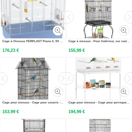
Cage à Oiseaux FERPLAST Piano 4, 59 x 33 x 55 cm, Blanche, Avec Accessoires
Cage à oiseaux - Pour lintérieur, sur roulettes - Toit ouvrant - Socle amovible - En fer - Pour canaris et perruches - Noire
176,23 €
155,99 €
Cage pour oiseaux - Cage pour canaris - Acier inoxydable - XS petit - Pour canaris & pinsons - 2 distributeurs de nourriture & perchoirs - Noir
Cage pour oiseaux - Cage pour perroquets/canaris - Avec séparateur - Sur roulettes - Fer - 76x46x116 cm - Blanc
153,99 €
194,99 €