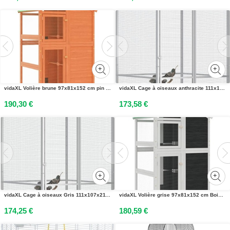
vidaXL Volière brune 97x81x152 cm pin massif
vidaXL Cage à oiseaux anthracite 111x107x211,5 cm Acier galvanisé
190,30 €
173,58 €
vidaXL Cage à oiseaux Gris 111x107x211,5 cm Acier galvanisé
vidaXL Volière grise 97x81x152 cm Bois massif de pin
174,25 €
180,59 €