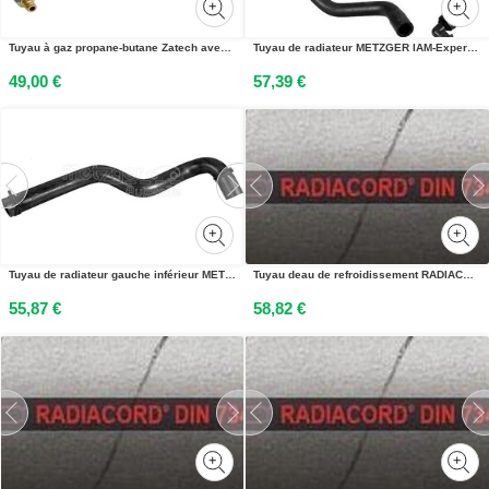
Tuyau à gaz propane-butane Zatech avec raccord rapide 10 m 20 bars Ø 9,0 mm DN5 connecteur x extrémité ouverte, collier de serrage inclus Camping-car Barbecue à gaz Camping
Tuyau de radiateur METZGER IAM-Expertise adapté entre autres à CITROËN C4
49,00 €
57,39 €
Tuyau de radiateur gauche inférieur METZGER pour, entre autres, LAND ROVER FREELANDER
Tuyau deau de refroidissement RADIACORD®/DIN ID 70,0mm L.1m
55,87 €
58,82 €