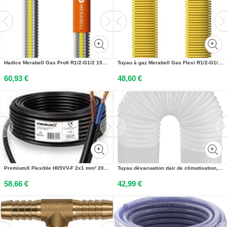
Hadice Merabell Gas Profi R1/2-G1/2 150 cm
Tuyau à gaz Merabell Gas Flexi R1/2-G1/2 50-100cm
60,93 €
48,60 €
PremiumX Flexible H05VV-F 2x1 mm² 20 mètres de câble de raccordement flexible en PVC
Tuyau dévacuation dair de climatisation, fil dacier PP, pliable, extensible, tuyau daération dans le sens inverse des aiguilles dune montre, filetage CCW, longueur 3 mètres, diamètre 150mm
58,66 €
42,99 €