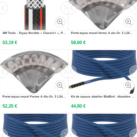
AW Tools - Tuyau flexible « Classic+ », PVC AW3506 (20 m x 2,54 cm) (noir)
Porte-tuyau mural forme A alu Gr. 2 L266xP108mm
53,19 €
58,60 €
Porte-tuyau mural Forme A Alu Gr. 3 L348xP144mm
Kit de tuyaux datelier BluBird : diamètre intérieur 13 mm, diamètre extérieur 20 mm, longueur 5 m, raccord en laiton G1/2
52,25 €
44,80 €