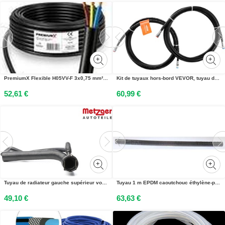
PremiumX Flexible H05VV-F 3x0,75 mm² 10 mètres de câble de raccordement flexible en PVC
Kit de tuyaux hors-bord VEVOR, tuyau de direction hydraulique de 609 cm, tuyaux de bateau hydrauliques TPEE anti-fuite en 2 parties, Compatible avec le système de direction hydraulique marine hors-bord jusquà 300 CV
52,61 €
60,99 €
Tuyau de radiateur gauche supérieur von Metzger (2420758) Schlauchleitung Kühlung
Tuyau 1 m EPDM caoutchouc éthylène-propylène-diène TRISCAN pour divers véhicules
49,10 €
63,63 €