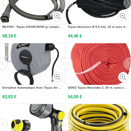
NILFISK - Tuyau GS/GM 80/90 (y compris tube métallique coudé) - G - 12097500
Tuyau dessence Ø 5,5 mm, 15 m avec tresse de fils
58,19 €
44,46 €
Enrouleur Automatique Avec Tuyau Air Comprimé, 10 M
GEKO Tuyau dincendie 2, 30 m, sans embouts G70034
62,02 €
54,00 €