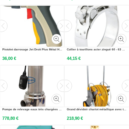
Pistolet darrosage Jet Droit Plus Métal HOZELOCK 2690P6001
Collier à tourillons acier zingué 60 - 63 mm BT25 SERFLEX ZTOE63
36,00 €
44,15 €
Pompe de relevage eaux très chargées 1,6 kW 230 V M150VA 25 m³/h RENSON 111069
Grand dévidoir chariot métallique avec tuyau de 30 m et raccords HOZELOCK 2461R0000
778,80 €
218,90 €