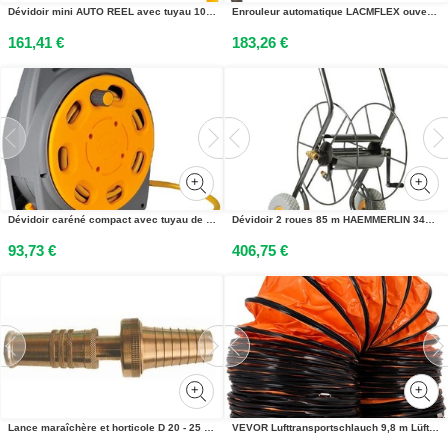
Dévidoir mini AUTO REEL avec tuyau 10 m HOZELOCK 2485R0000
Enrouleur automatique LACMFLEX ouvert D 3/8 L 15 m LACME LACAIR 326215
161,41 €
183,26 €
Dévidoir caréné compact avec tuyau de 20 m HOZELOCK 2382R0777
Dévidoir 2 roues 85 m HAEMMERLIN 340003101
93,73 €
406,75 €
Lance maraîchère et horticole D 20 - 25 mm H-TUBE 6221600E
VEVOR Lufttransportschlauch 9,8 m Lüfterdurchmesser, 30,48 cm Warmluftschlauch, 35 x 35 x 28 cm Belüftungsschlauch Baustellenschlauch, Orange Belü Plateau de cuisson, Orange Plateau de cuisson Belüftungsschlauch