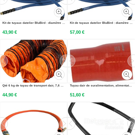
Kit de tuyaux datelier BluBird : diamètre intérieur 6 mm, diamètre extérieur 12 mm, longueur 10 m, raccord en laiton G1/4
Kit de tuyaux datelier BluBird : diamètre intérieur 9,5 mm, diamètre extérieur 15,5 mm, longueur 10 m, raccord en laiton G3/8
43,90 €
57,00 €
Qté 6 kg de tuyau de transport dair, 7,6 m de tuyau dair chaud, -20 ~ 180 ° tuyau de ventilation, 35 * 34 * 26 cm de tuyau de chantier
Tuyau dair de suralimentation, alimentation en air optimale NRF adapté pour MERCEDES-BENZ AXOR
44,90 €
51,60 €