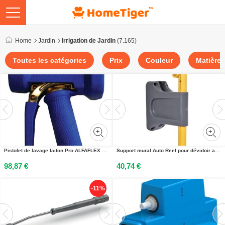
Home
Jardin
Irrigation de Jardin
(7.165)
Toutes les catégories
Prix
Couleur
Matière
Pistolet de lavage laiton Pro ALFAFLEX PISTOLET
Support mural Auto Reel pour dévidoir automatique HOZELOCK Z71023
98,87 €
40,74 €
-11%