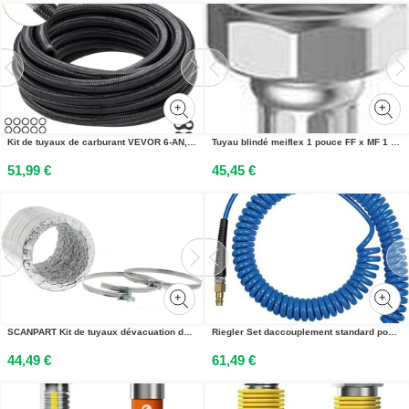
Kit de tuyaux de carburant VEVOR 6-AN, 609,6 cm Kit de tuyaux de carburant, tresse en nylon et acier inoxydable de 0,34 Kit de raccords de tuyaux huile/gaz/diesel Kit dadaptateurs à joint tournant de 12 pièces
Tuyau blindé meiflex 1 pouce FF x MF 1 pouce, intérieur 25 mm 500 mm 1 pouce FF x MF 1 pouce, intérieur 25 mm
51,99 €
45,45 €
SCANPART Kit de tuyaux dévacuation dair ALU 125mm 3,0m (1130066300)
Riegler Set daccouplement standard pour tuyau spiralé, PU, tuyau-Ã -12x8, 10,0 m
44,49 €
61,49 €