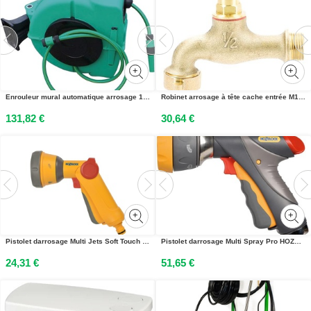
Enrouleur mural automatique arrosage 12,5 mm 20 m ALFAFLEX ENRARRO12520
Robinet arrosage à tête cache entrée M1/2 bec 3/4 GARIS R3913CE
131,82 €
30,64 €
Pistolet darrosage Multi Jets Soft Touch HOZELOCK 100-001-210
Pistolet darrosage Multi Spray Pro HOZELOCK 26940000
24,31 €
51,65 €