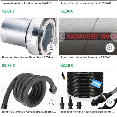
Tuyau deau de refroidissement RADIACORD®/DIN ID 50,0mm L.1m
Tuyau deau de refroidissement RADIACORD®/DIN ID 75,0mm L.1m
52,81 €
61,36 €
Bouchon daspiration lisse Storz B Taille de la fente 75mm, longueur de la poignée 89mm TEGUMA
Tuyau deau de refroidissement RADIACORD®/DIN ID 55,0mm L.1m
61,77 €
53,19 €
Nilfisk 107405600 Accessoire/support daspiration Aspirateur à tambour Tuyau flexible
TolleTour Flexible haute pression tuyau de nettoyage, 20m, 160 bar, compatible avec Kärcher, K2, K3, K4, K5, K6, adaptateur inclus, buses fixes + rotatives