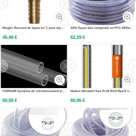
Riegler Raccord de tuyau en T, pour tuyau LW 13 mm, laiton
APD Tuyau dair comprimé en PVC APDatec 81 Ø intérieur 9 mm Ø extérieur 15 mm - 810093050
45,49 €
62,29 €
CORSAIR Système de refroidissement pour ordinateur
Hadice Merabell Gas Profi R1/2-Rp1/2 100 cm
50,59 €
60,95 €