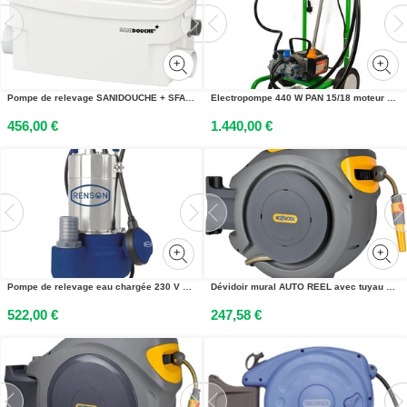
Pompe de relevage SANIDOUCHE + SFA D2UPSTD
Electropompe 440 W PAN 15/18 moteur 220 V avec tuyau 25 m DALEP 105006423
456,00 €
1.440,00 €
Pompe de relevage eau chargée 230 V JS400VA 16 m³/h RENSON 111042
Dévidoir mural AUTO REEL avec tuyau de 20 m HOZELOCK 24010000
522,00 €
247,58 €