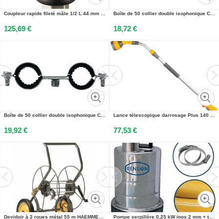
Coupleur rapide fileté mâle 1/2 L 44 mm KS TOOLS 515.3452
Boîte de 50 collier double isophonique CDI 16 FISCHER 18967
125,69 €
18,72 €
Boîte de 50 collier double isophonique CDI 18 FISCHER 18968
Lance télescopique darrosage Plus 140 HOZELOCK 26 990 000
19,92 €
77,53 €
Devidoir à 2 roues métal 55 m HAEMMERLIN 340004101
Pompe serpillère 0,25 kW inox 2 mm + tuyau refoulement + raccords RENSON 164034