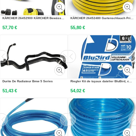
KÄRCHER 26452900 KÄRCHER Bewässerungs-Set Multifunktion Plus
KÄRCHER 26452480 Gartenschlauch PrimoFlex® 30,0 m
57,70 €
55,80 €
Durite De Radiateur Bmw 5 Series
Riegler Kit de tuyaux datelier BluBird, cpl. à fermeture rapide, Ø12x6, 20 m
51,43 €
54,02 €