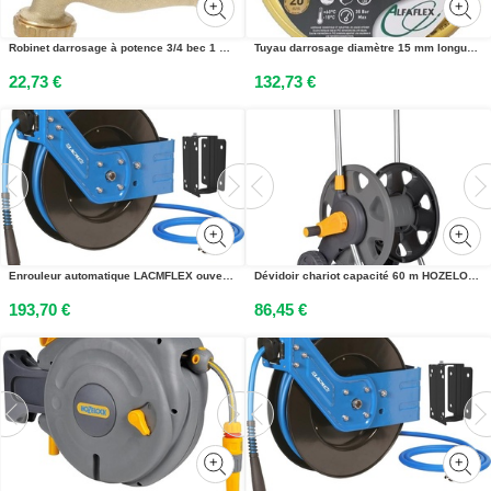
Robinet darrosage à potence 3/4 bec 1 GARIS 16-20-26
Tuyau darrosage diamètre 15 mm longueur 50 m SUPER ALFAFLEX AFSUP15050
22,73 €
132,73 €
Enrouleur automatique LACMFLEX ouvert D 3/8 L 20 m LACME LACAIR 326220
Dévidoir chariot capacité 60 m HOZELOCK 2398R0000
193,70 €
86,45 €