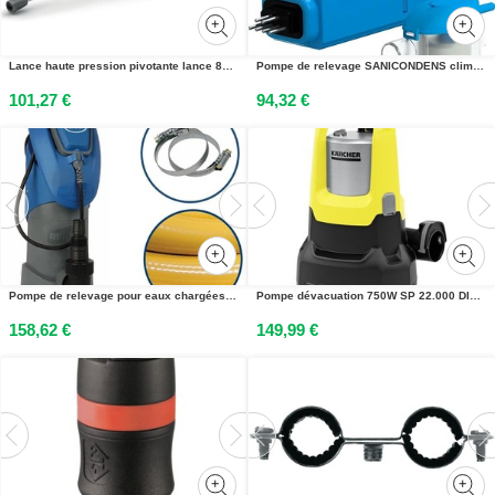
Lance haute pression pivotante lance 840 mm KÄRCHER 41120060
Pompe de relevage SANICONDENS clim mini 3S de D16 mm SFA CLIMNINI3S
101,27 €
94,32 €
Pompe de relevage pour eaux chargées 0,75 kW plastique 12 m³/h RENSON 854291
Pompe dévacuation 750W SP 22.000 DIRT LEVEL SENSOR pour eau chargée KÄRCHER 16458510
158,62 €
149,99 €