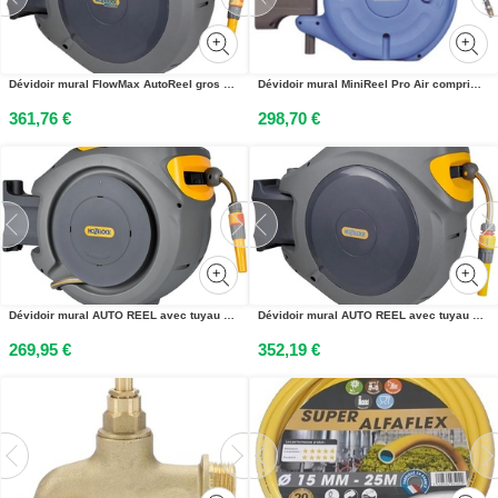
Dévidoir mural FlowMax AutoReel gros débit avec tuyau de 30 m HOZELOCK 25970000
Dévidoir mural MiniReel Pro Air comprimé 8 x 13 mm TRICOFLEX 24 863 460
361,76 €
298,70 €
Dévidoir mural AUTO REEL avec tuyau de 25 m HOZELOCK 24 020 000
Dévidoir mural AUTO REEL avec tuyau de 40 m HOZELOCK 2595R0000
269,95 €
352,19 €