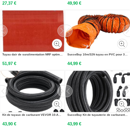
27,37 €
49,90 €
Tuyau dair de suralimentation NRF optimal convenant entre autres à SCANIA 4
SucceBuy 10m/32ft tuyau en PVC pour 300mm/12 pouces de diamètre, ventilateur dextraction, gaines de ventilation, 220V, PVC durable, noir
51,97 €
44,99 €
Kit de tuyaux de carburant VEVOR 10-AN, 3048 mm Kit de tuyaux de carburant, 13,97 mm en nylon tressé en acier inoxydable Kit de raccords de tuyaux de carburant huile/gaz Kit dadaptateurs pivotants en 7 pièces
SucceBuy Kit de tuyauterie de carburant 6AN, 20 pieds de tuyau tressé en nylon et acier inoxydable, kit de connexion huile/gaz/diesel de 0,34 pouce avec 12 adaptateurs pivotants, noir
43,90 €
43,99 €