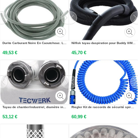
Durite Carburant Noire En Caoutchouc. L: 5m ø: Ext:10mm ø Int: 4,5mm
Nilfisk tuyau daspiration pour Buddy II/Multi II - Aspirateur de fûts - Tuyau - Noir - Nilfisk - BUDDY II 18L T INOX EU MULTI II 22T UK MULTI II 30 T INOX VSC EU BUDDY II 12...
49,53 €
45,70 €
Tuyau de chantier/industriel, diamètre intérieur 50 mm, longueur 20 m, blanc
Riegler Kit de raccords de sécurité spiralés à bouton-poussoir, PU,¸ 10x6,5, 6,0 m
53,12 €
60,99 €