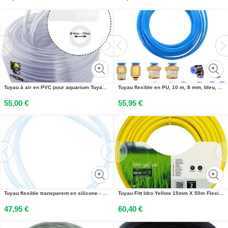
Tuyau à air en PVC pour aquarium Tuyau à eau 50m 10mm transparent alimentaire
Tuyau flexible en PU, 10 m, 8 mm, bleu, avec raccords dair de 4 mm
55,00 €
55,95 €
Tuyau flexible transparent en silicone - haute qualité - 1,5 m - 12 x 16 mm
Tuyau Fitt Idro Yellow 15mm X 50m Flexibilité Et Résistance Longue Durée - Fitt France
47,95 €
60,40 €