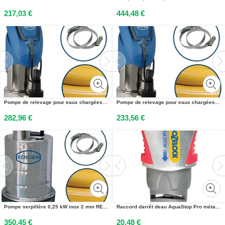
217,03 €
444,48 €
Pompe de relevage pour eaux chargées inox + tuyau de refoulement 10 m + raccords RENSON 164035
Pompe de relevage pour eaux chargées 0,75 kW inox 12 m³/h RENSON 854293
282,96 €
233,56 €
Pompe serpillère 0,25 kW inox 2 mm RENSON 980010
Raccord darrêt deau AquaStop Pro métal pour tuyaux de 15 à 19 mm HOZELOCK 2045P0000
350,45 €
20,48 €