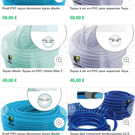
Profi PVC tuyau dessence tuyau dhuile 10mm 50m 4-couches tuyau de carburant tuyau deau
Tuyau à air en PVC pour aquarium Tuyau à eau 50m 8mm transparent alimentaire
59,00 €
50,00 €
Tuyau dhuile Tuyau en PVC 10mm 50m Tuyau dessence Tuyau de carburant Tuyau deau Tuyau dair
Tuyau à air en PVC pour aquarium Tuyau à eau 50m 6mm transparent alimentaire
49,00 €
45,00 €
Profi PVC tuyau dessence tuyau dhuile 6mm 50m 4-couches tuyau de carburant tuyau deau
Tuyau dair comprimé professionnel 12,5mm 25m 20 BAR Tuyau dair en PVC Tuyau de compresseur