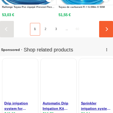
Rallonge Tuyau Pvc équipé Prevost Flexibilité Et Connexion Rapide - Prevost
Tuyau de carburant Fi = 6.0Mm X 50M
53,03 €
51,55 €
1
2
3
...
60