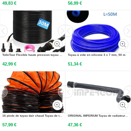
49,83 €
56,99 €
TolleTour Flexible haute pression tuyau de nettoyage, 30m, 160 bar, compatible avec Kärcher, K2, K3, K4, K5, K6, adaptateur inclus, buses fixes + rotatives
Tuyau à vide en silicone 3 x 7 mm, 50 m
42,99 €
51,34 €
16 pieds de tuyau dair chaud Tuyau de transport dair PVC - 4,9m de tuyau de ventilation - 4,48kg - Diamètre du ventilateur antidéflagrant 35x35x18cm Système circulaire.
ORIGINAL IMPERIUM Tuyau de radiateur pour BMW Série 3 Berline (E46) 225949
57,99 €
47,36 €