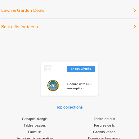
Shops vérifiés
Secure with SSL
encryption
Top collections
Canapés d'angle
Tables de nuit
Tables basses
Parures de lit
Fauteuils
Grands vases
Armoires de séparation
Bougies et bougeoirs