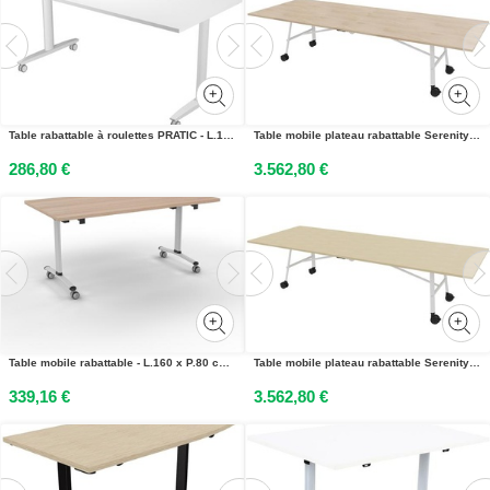
Table rabattable à roulettes PRATIC - L.160 x P.80 cm - Plateau Blanc - Pieds Aluminium
Table mobile plateau rabattable Serenity 320 x 120 cm Orme – Pied Blanc
286,80 €
3.562,80 €
Table mobile rabattable - L.160 x P.80 cm - Plateau Hêtre - Pieds Aluminium
Table mobile plateau rabattable Serenity 320 x 120 cm Chêne – Pied Blanc
339,16 €
3.562,80 €