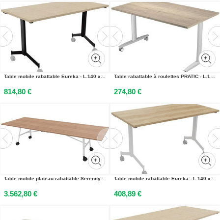
Table mobile rabattable Eureka - L.140 x P.70 cm - Plateau Chêne - Pieds Noir
Table rabattable à roulettes PRATIC - L.140 x P.80 cm - Plateau Chêne Canadien - Pieds Aluminium
814,80 €
274,80 €
Table mobile plateau rabattable Serenity 320 x 120 cm Noyer – Pied Blanc
Table mobile rabattable Eureka - L.140 x P.70 cm - Plateau Chêne Nebraska - Pieds Blanc
3.562,80 €
408,89 €