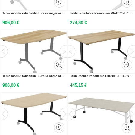
Table mobile rabattable Eureka angle arrondi à droite - L.150 x P.70 cm - Plateau Chêne Nebraska - Pieds Blanc
Table rabattable à roulettes PRATIC - L.140 x P.80 cm - Plateau Blanc - Pieds Aluminium
906,00 €
274,80 €
Table mobile rabattable Eureka angle arrondi à gauche - L.150 x P.70 cm - Plateau Chêne Nebraska - Pieds Aluminium
Table mobile rabattable Eureka - L.160 x P.80 cm - Plateau Chêne Nebraska - Pieds Noir
906,00 €
445,15 €