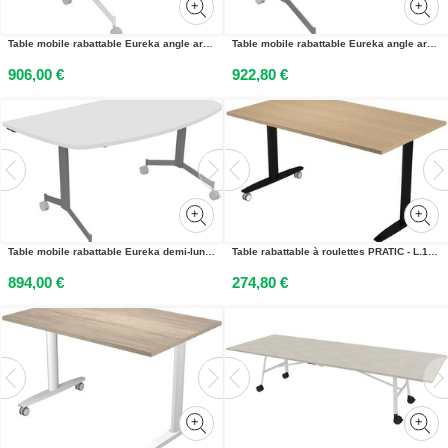
Table mobile rabattable Eureka angle arrondi à gauche - L.150 x P.70 cm - Plateau Chêne Nebraska - Pieds Blanc
Table mobile rabattable Eureka angle arrondi à droite - L.170 x P.80 cm - Plateau Blanc - Pieds Aluminium
906,00 €
922,80 €
Table mobile rabattable Eureka demi-lune - L.160 x P.80 cm - Plateau Blanc - Pieds Aluminium
Table rabattable à roulettes PRATIC - L.140 x P.80 cm - Plateau Chêne - Pieds Noir
894,00 €
274,80 €