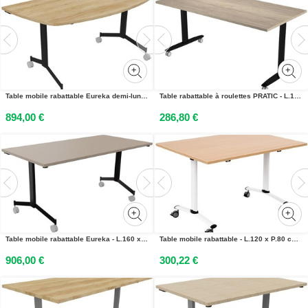
Table mobile rabattable Eureka demi-lune - L.160 x P.80 cm - Plateau Chêne Nebraska - Pieds Noir
Table rabattable à roulettes PRATIC - L.160 x P.80 cm - Plateau Chêne Canadien - Pieds Noir
894,00 €
286,80 €
Table mobile rabattable Eureka - L.160 x P.80 cm - Plateau Argile - Pieds Noir
Table mobile rabattable - L.120 x P.80 cm - Plateau Chêne - Pieds Blanc
906,00 €
300,22 €