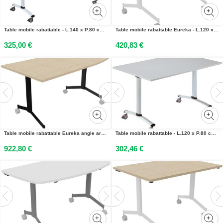
Table mobile rabattable - L.140 x P.80 cm - Plateau Blanc - Pieds Aluminium
Table mobile rabattable Eureka - L.120 x P.80 cm - Plateau Chêne Nebraska - Pieds Blanc
325,00 €
420,83 €
Table mobile rabattable Eureka angle arrondi à droite - L.170 x P.80 cm - Plateau Chêne - Pieds Noir
Table mobile rabattable - L.120 x P.80 cm - Plateau Gris - Pieds Aluminium
922,80 €
302,46 €