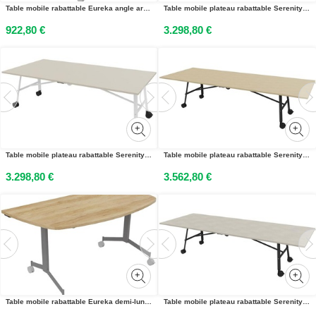
Table mobile rabattable Eureka angle arrondi à gauche - L.170 x P.80 cm - Plateau Chêne - Pieds Noir
Table mobile plateau rabattable Serenity 240 x 120 cm Béton – Pied Blanc
922,80 €
3.298,80 €
Table mobile plateau rabattable Serenity 240 x 120 cm Orme Blanchi – Pied Blanc
Table mobile plateau rabattable Serenity 320 x 120 cm Chêne – Pied Noir
3.298,80 €
3.562,80 €
Table mobile rabattable Eureka demi-lune - L.160 x P.80 cm - Plateau Chêne Nebraska - Pieds Aluminium
Table mobile plateau rabattable Serenity 320 x 120 cm Béton – Pied Noir