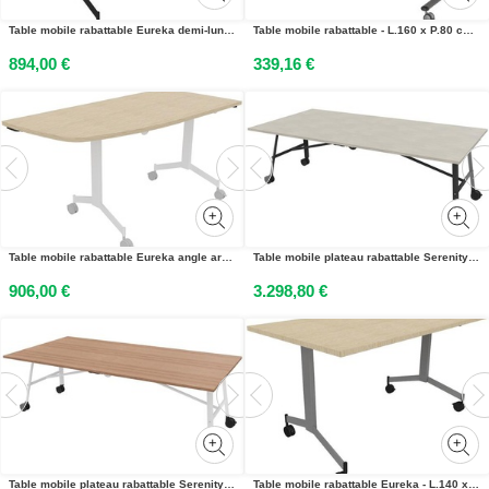
Table mobile rabattable Eureka demi-lune - L.160 x P.80 cm - Plateau Chêne - Pieds Noir
Table mobile rabattable - L.160 x P.80 cm - Plateau Gris - Pieds Aluminium
894,00 €
339,16 €
Table mobile rabattable Eureka angle arrondi à gauche - L.150 x P.70 cm - Plateau Chêne - Pieds Blanc
Table mobile plateau rabattable Serenity 240 x 120 cm Béton – Pied Noir
906,00 €
3.298,80 €
Table mobile plateau rabattable Serenity 240 x 120 cm Noyer – Pied Blanc
Table mobile rabattable Eureka - L.140 x P.70 cm - Plateau Chêne - Pieds Aluminium