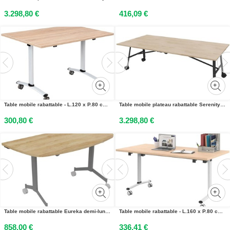
3.298,80 €
416,09 €
Table mobile rabattable - L.120 x P.80 cm - Plateau Chêne canadien - Pieds Aluminium
Table mobile plateau rabattable Serenity 240 x 120 cm Orme – Pied Noir
300,80 €
3.298,80 €
Table mobile rabattable Eureka demi-lune - L.140 x P.70 cm - Plateau Chêne Nebraska - Pieds Aluminium
Table mobile rabattable - L.160 x P.80 cm - Plateau Chêne - Pieds Blanc
858,00 €
336,41 €