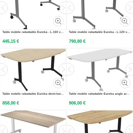
Table mobile rabattable Eureka - L.160 x P.80 cm - Plateau Chêne Nebraska - Pieds Aluminium
Table mobile rabattable Eureka - L.120 x P.80 cm - Plateau Chêne - Pieds Aluminium
445,15 €
790,80 €
Table mobile rabattable Eureka demi-lune - L.140 x P.70 cm - Plateau Chêne - Pieds Noir
Table mobile rabattable Eureka angle arrondi à gauche - L.150 x P.70 cm - Plateau Blanc - Pieds Aluminium
858,00 €
906,00 €