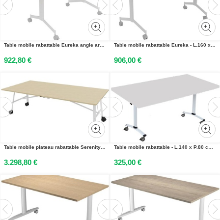
Table mobile rabattable Eureka angle arrondi à gauche - L.170 x P.80 cm - Plateau Chêne Nebraska - Pieds Blanc
Table mobile rabattable Eureka - L.160 x P.80 cm - Plateau Argile - Pieds Blanc
922,80 €
906,00 €
Table mobile plateau rabattable Serenity 240 x 120 cm Chêne – Pied Blanc
Table mobile rabattable - L.140 x P.80 cm - Plateau Gris - Pieds Aluminium
3.298,80 €
325,00 €