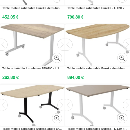
Table mobile rabattable Eureka demi-lune - L.140 x P.70 cm - Plateau Blanc - Pieds Aluminium
Table mobile rabattable Eureka - L.120 x P.80 cm - Plateau Chêne - Pieds Blanc
452,05 €
790,80 €
Table rabattable à roulettes PRATIC - L.120 x P.80 cm - Plateau Chêne Canadien - Pieds Aluminium
Table mobile rabattable Eureka demi-lune - L.160 x P.80 cm - Plateau Chêne Nebraska - Pieds Blanc
262,80 €
894,00 €
Table mobile rabattable Eureka angle arrondi à gauche - L.150 x P.70 cm - Plateau Chêne - Pieds Noir
Table mobile rabattable Eureka - L.120 x P.80 cm - Plateau Argile - Pieds Blanc