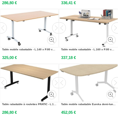
286,80 €
336,41 €
Table mobile rabattable - L.140 x P.80 cm - Plateau Chêne - Pieds Aluminium
Table mobile rabattable - L.160 x P.80 cm - Plateau Chêne canadien - Pieds Blanc
325,00 €
337,18 €
Table rabattable à roulettes PRATIC - L.160 x P.80 cm - Plateau Chêne - Pieds Noir
Table mobile rabattable Eureka demi-lune - L.140 x P.70 cm - Plateau Chêne - Pieds Blanc
286,80 €
452,05 €