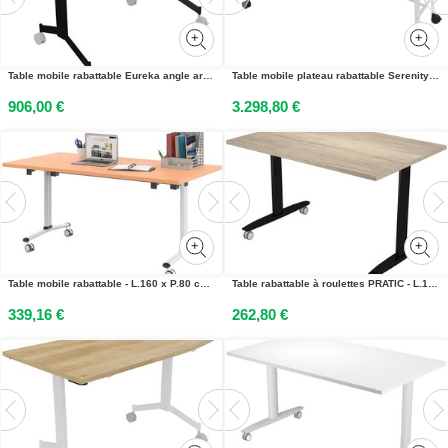
Table mobile rabattable Eureka angle arrondi à droite - L.150 x P.70 cm - Plateau Chêne Nebraska - Pieds Noir
Table mobile plateau rabattable Serenity 240 x 120 cm Orme – Pied Blanc
906,00 €
3.298,80 €
Table mobile rabattable - L.160 x P.80 cm - Plateau Hêtre - Pieds Blanc
Table rabattable à roulettes PRATIC - L.120 x P.80 cm - Plateau Chêne Canadien - Pieds Noir
339,16 €
262,80 €