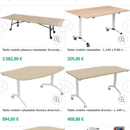
Table mobile plateau rabattable Serenity 320 x 120 cm Orme – Pied Noir
Table mobile rabattable - L.140 x P.80 cm - Plateau Chêne canadien - Pieds Aluminium
3.562,80 €
325,00 €
Table mobile rabattable Eureka demi-lune - L.160 x P.80 cm - Plateau Chêne - Pieds Blanc
Table mobile rabattable Eureka - L.140 x P.70 cm - Plateau Chêne - Pieds Blanc
894,00 €
408,89 €