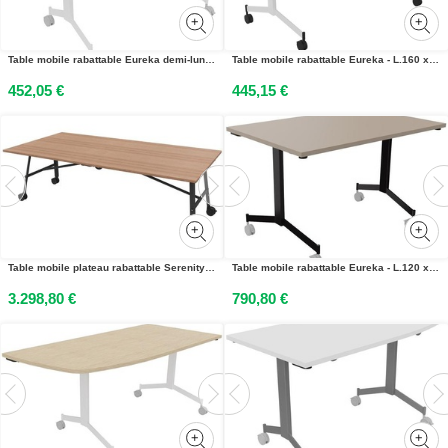
Table mobile rabattable Eureka demi-lune - L.140 x P.70 cm - Plateau Chêne Nebraska - Pieds Blanc
Table mobile rabattable Eureka - L.160 x P.80 cm - Plateau Chêne Nebraska - Pieds Blanc
452,05 €
445,15 €
Table mobile plateau rabattable Serenity 240 x 120 cm Noyer – Pied Noir
Table mobile rabattable Eureka - L.120 x P.80 cm - Plateau Argile - Pieds Noir
3.298,80 €
790,80 €