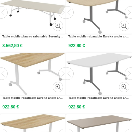
Table mobile plateau rabattable Serenity 320 x 120 cm Orme Blanchi – Pied Blanc
Table mobile rabattable Eureka angle arrondi à gauche - L.170 x P.80 cm - Plateau Chêne - Pieds Aluminium
3.562,80 €
922,80 €
Table mobile rabattable Eureka angle arrondi à droite - L.170 x P.80 cm - Plateau Chêne Nebraska - Pieds Blanc
Table mobile rabattable Eureka angle arrondi à gauche - L.170 x P.80 cm - Plateau Blanc - Pieds Aluminium
922,80 €
922,80 €