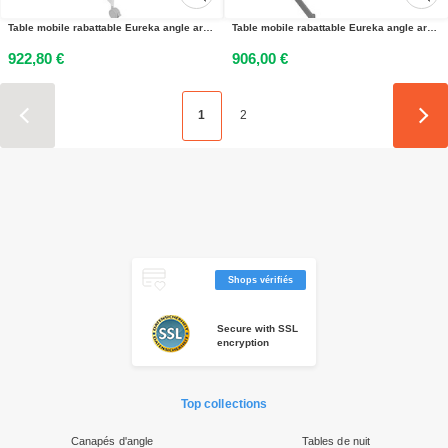
Table mobile rabattable Eureka angle arrondi à gauche - L.170 x P.80 cm - Plateau Chêne - Pieds Blanc
Table mobile rabattable Eureka angle arrondi à droite - L.150 x P.70 cm - Plateau Blanc - Pieds Aluminium
922,80 €
906,00 €
1
2
Shops vérifiés
Secure with SSL
encryption
Top collections
Canapés d'angle
Tables de nuit