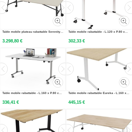
Table mobile plateau rabattable Serenity 240 x 120 cm Orme Blanchi – Pied Noir
Table mobile rabattable - L.120 x P.80 cm - Plateau Hêtre - Pieds Blanc
3.298,80 €
302,33 €
Table mobile rabattable - L.160 x P.80 cm - Plateau Blanc - Pieds Aluminium
Table mobile rabattable Eureka - L.160 x P.80 cm - Plateau Chêne - Pieds Blanc
336,41 €
445,15 €