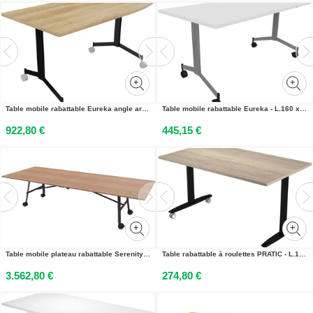
Table mobile rabattable Eureka angle arrondi à droite - L.170 x P.80 cm - Plateau Chêne Nebraska - Pieds Noir
Table mobile rabattable Eureka - L.160 x P.80 cm - Plateau Blanc - Pieds Aluminium
922,80 €
445,15 €
Table mobile plateau rabattable Serenity 320 x 120 cm Noyer – Pied Noir
Table rabattable à roulettes PRATIC - L.140 x P.80 cm - Plateau Chêne Canadien - Pieds Noir
3.562,80 €
274,80 €