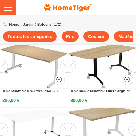
Home
Jardin
Balcons
(172)
Toutes les catégories
Prix
Couleur
Matière
Table rabattable à roulettes PRATIC - L.160 x P.80 cm - Plateau Chêne - Pieds Aluminium
Table mobile rabattable Eureka angle arrondi à gauche - L.150 x P.70 cm - Plateau Chêne Nebraska - Pieds Noir
286,80 €
906,00 €