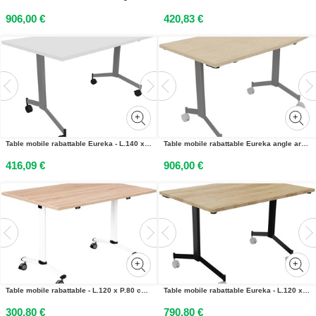
906,00 €
420,83 €
Table mobile rabattable Eureka - L.140 x P.70 cm - Plateau Blanc - Pieds Aluminium
Table mobile rabattable Eureka angle arrondi à droite - L.150 x P.70 cm - Plateau Chêne - Pieds Aluminium
416,09 €
906,00 €
Table mobile rabattable - L.120 x P.80 cm - Plateau Chêne canadien - Pieds Blanc
Table mobile rabattable Eureka - L.120 x P.80 cm - Plateau Chêne Nebraska - Pieds Noir
300,80 €
790,80 €