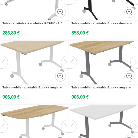
Table rabattable à roulettes PRATIC - L.160 x P.80 cm - Plateau Chêne Canadien - Pieds Aluminium
Table mobile rabattable Eureka demi-lune - L.140 x P.70 cm - Plateau Chêne Nebraska - Pieds Noir
286,80 €
858,00 €
Table mobile rabattable Eureka angle arrondi à droite - L.150 x P.70 cm - Plateau Chêne - Pieds Blanc
Table mobile rabattable Eureka angle arrondi à droite - L.150 x P.70 cm - Plateau Chêne Nebraska - Pieds Aluminium
906,00 €
906,00 €