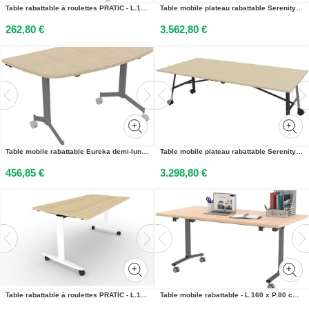
Table rabattable à roulettes PRATIC - L.120 x P.80 cm - Plateau Chêne Canadien - Pieds Blanc
Table mobile plateau rabattable Serenity 320 x 120 cm Béton – Pied Blanc
262,80 €
3.562,80 €
Table mobile rabattable Eureka demi-lune - L.140 x P.70 cm - Plateau Chêne - Pieds Aluminium
Table mobile plateau rabattable Serenity 240 x 120 cm Chêne – Pied Noir
456,85 €
3.298,80 €
Table rabattable à roulettes PRATIC - L.160 x P.80 cm - Plateau Chêne - Pieds Blanc
Table mobile rabattable - L.160 x P.80 cm - Plateau Chêne - Pieds Aluminium