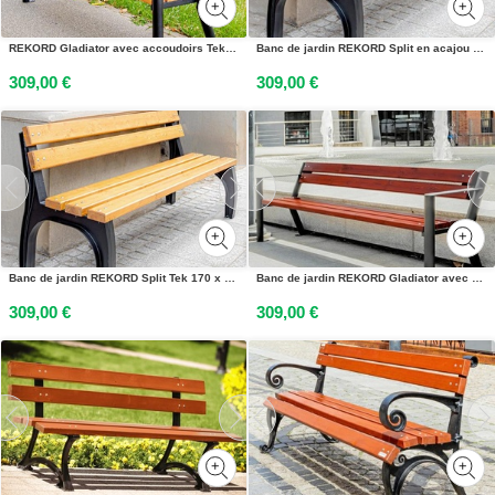
REKORD Gladiator avec accoudoirs Tek Banc de jardin 185 x 59 x 73 cm Robuste Ergonomique Résistant aux intempéries Acier Bois dépicéa scandinave
Banc de jardin REKORD Split en acajou 170 x 56 x 75 cm en bois massif dépicéa scandinave et fonte - Banc public résistant aux intempéries
309,00 €
309,00 €
Banc de jardin REKORD Split Tek 170 x 56 x 75 cm en bois massif dépicéa scandinave et fonte - Banc public résistant aux intempéries
Banc de jardin REKORD Gladiator avec accoudoirs, acajou, 185 x 59 x 73 cm, robuste, ergonomique, résistant aux intempéries, acier, bois dépicéa scandinave
309,00 €
309,00 €