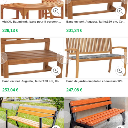
vidaXL Baumbank, banc pour 8 personnes, 2 pièces, 160 x 80 x 45 cm, couleur naturelle
Banc en teck Augusta, Taille:150 cm, Couleur:teak
326,13 €
301,34 €
Banc en teck Augusta, Taille:120 cm, Couleur:teak
Banc de jardin empilable et coussin 128,5cm Bois de teck massif
253,04 €
247,08 €