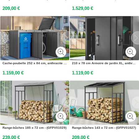
209,00 €
1.529,00 €
Cache-poubelle 252 x 84 cm, anthracite - (GFPV01103)
210 x 78 cm Armoire de jardin XL, anthracite - (GFPV00928)
1.159,00 €
1.119,00 €
Range-bûches 185 x 72 cm - (GFPV01029)
Range-bûches 143 x 72 cm - (GFPV01027)
239,00 €
209,00 €