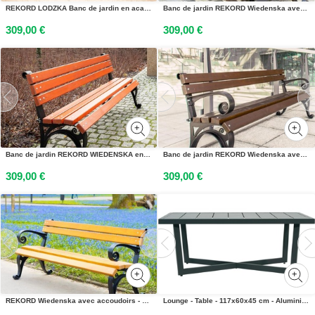
REKORD LODZKA Banc de jardin en acajou 170 x 59 x 73 cm Banc de parc robuste en métal et bois avec dossier, banc dextérieur résistant aux intempéries
Banc de jardin REKORD Wiedenska avec accoudoirs, acajou, 170 x 59 x 73 cm, fonte massive et bois dépicéa scandinave, résistant aux intempéries, pour le jardin et la terrasse
309,00 €
309,00 €
Banc de jardin REKORD WIEDENSKA en acajou 170 x 59 x 73 cm Fonte massive et bois dépicéa scandinave Résistant aux intempéries et ergonomique, pour le jardin et la terrasse
Banc de jardin REKORD Wiedenska avec accoudoirs en palissandre, 170 x 59 x 73 cm, en fonte massive et bois dépicéa scandinave, résistant aux intempéries, pour le jardin et la terrasse
309,00 €
309,00 €
REKORD Wiedenska avec accoudoirs - Banc de jardin Tek 170 x 59 x 73 cm - Fonte massive et bois dépicéa scandinave - Résistant aux intempéries, pour le jardin et la terrasse
Lounge - Table - 117x60x45 cm - Aluminium