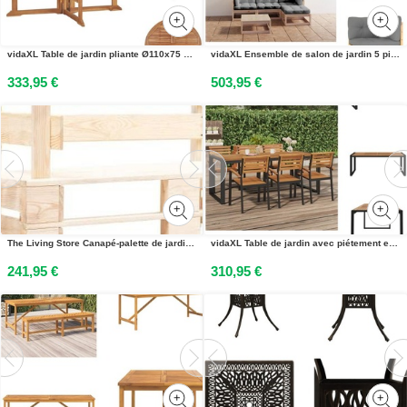
vidaXL Table de jardin pliante Ø110x75 cm bois massif teck - Tables de jardin
vidaXL Ensemble de salon de jardin 5 pièces avec coussins pin massif - Ensembles de meubles de jardin
333,95 €
503,95 €
The Living Store Canapé-palette de jardin 2 places en bois naturel
vidaXL Table de jardin avec piétement en U 200x90x75 cm Acacia massif - Tables de jardin
241,95 €
310,95 €