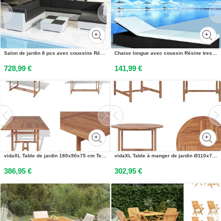
Salon de jardin 8 pcs avec coussins Résine tressée Blanc
Chaise longue avec coussin Résine tressée Noir
728,99 €
141,99 €
vidaXL Table de jardin 180x90x75 cm Teck Bois Massif - Table de salle à manger - Tables - Tables
vidaXL Table à manger de jardin Ø110x75 cm teck massif - Table à manger de jardin - Table à manger de jardin en bois - Table à manger de jardin en bois massif
386,95 €
302,95 €