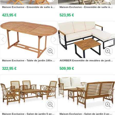
Maison Exclusive - Ensemble de salle à manger de jardin 5 pièces en teck massif
Maison Exclusive - Ensemble de salle à manger dextérieur 5 pièces, gris, en teck massif
423,95 €
523,95 €
Maison Exclusive - Table de jardin 180x90x75 cm en teck massif
AIORBER Ensemble de meubles de jardin, salon dangle, canapé + table basse + tabouret de pied, tube dacier galvanisé,plateau de table en acacia, pour jardins, piscines, beige
322,95 €
509,99 €
Maison Exclusive - Salon de jardin 5 pcs Bois dacacia massif
Maison Exclusive - Salon de jardin 3 pcs avec coussins Bois dacacia massif