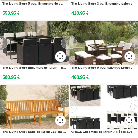
The Living Store 5-pcs. Ensemble de salle à manger de jardin en bois massif teck
The Living Store 3-pc. Ensemble salon de jardin bois massif acacia
553,95 €
428,95 €
The Living Store Ensemble de jardin 7 pièces avec coussins Poly rotin noir
The Living Store 9 pcs. salon de jardin avec coussins Poly rotin brun
580,95 €
468,95 €
The Living Store Banc de jardin 219 cm bois massif acacia
vidaXL Ensemble de jardin 7 pièces avec coussins Poly Rotin Noir - Salon de jardin - Salon de jardin - Poly Rotin - Salon dextérieur