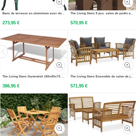
Banc de terrasse en aluminium avec dossier et accoudoirs, résistant aux intempéries, pour balcon, terrasse ou jardin
The Living Store 9 pcs. salon de jardin avec coussins Poly rotin brun
273,95 €
570,95 €
The Living Store Gartentish 180x90x75 cm Teck Massivholz
The Living Store Ensemble de salon de jardin 5 pièces avec coussins en bois massif dacacia
386,95 €
571,95 €