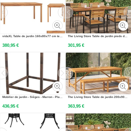
vidaXL Table de jardin 160x80x77 cm teck massif - Tables de jardin
The Living Store Table de jardin pieds de table en épingle à cheveux 180x90x75 cm Acacia massif
380,95 €
301,95 €
Mobilier de jardin - Sièges - Marron - Plastique - Mobilier de jardin - Mobilier - Verre - 84 x 84 x 110,5 cm
The Living Store Table de jardin 200x90x74 cm Bois massif dacacia
436,95 €
363,95 €