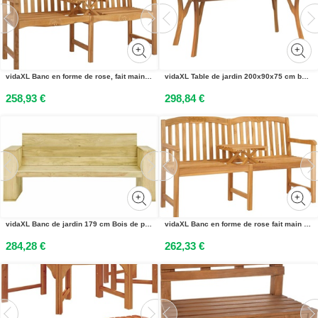
vidaXL Banc en forme de rose, fait main, naturel, 155 x 60 x 94 cm, bois massif de teck
vidaXL Table de jardin 200x90x75 cm bois massif acacia
258,93 €
298,84 €
vidaXL Banc de jardin 179 cm Bois de pin imprégné
vidaXL Banc en forme de rose fait main 150,5 x 60 x 95 cm en teck massif
284,28 €
262,33 €