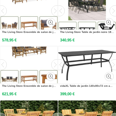
The Living Store Ensemble de salon de jardin 4 pièces avec coussins en bois massif dacacia
The Living Store Table de jardin noire 180x80x70 cm Acier et verre
578,95 €
340,95 €
The Living Store Ensemble de salon de jardin 5 pièces avec coussins en bois massif dacacia
vidaXL Table de jardin 140x80x72 cm acier anthracite
621,95 €
399,00 €