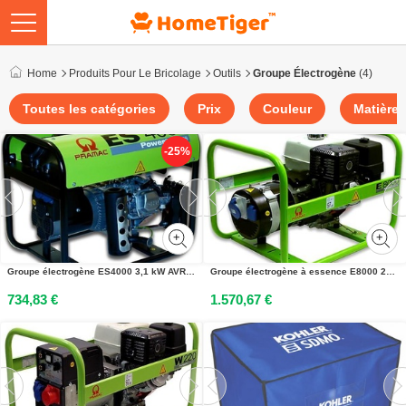
Home
Produits Pour Le Bricolage
Outils
Groupe Électrogène
(4)
Toutes les catégories
Prix
Couleur
Matière
-25%
Groupe électrogène ES4000 3,1 kW AVR 230 V 50 Hz PRAMAC PE292SH100A
Groupe électrogène à essence E8000 230 V 50 Hz PRAMAC PA652SH100N
734,83 €
1.570,67 €