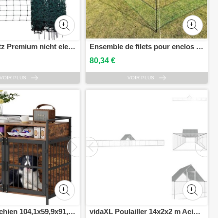
Geflügelnetz Premium nicht elektrifizierbar, L x H 50 m x 106 cm, Farbe grün
Ensemble de filets pour enclos de volaille 12m noir/vert Zolux
80,34 €
VOIR PLUS
VOIR PLUS
Cage pour chien 104,1x59,9x91,9cm Caisson pour chien en cadre dacier carbone et panneau daggloméré P2 Vintage Table dappoint Cage en fil métallique Cage pour animaux domestiques avec design à double porte Caisson pour chien style meuble Grille pour chien
vidaXL Poulailler 14x2x2 m Acier galvanisé - Habitats & Enclos pour petits animaux