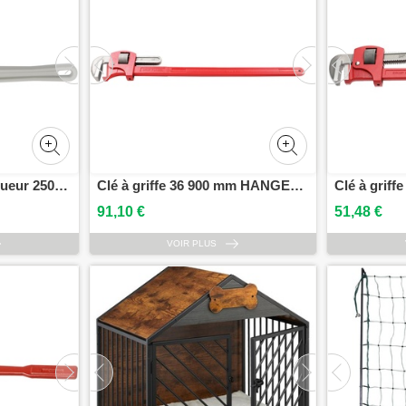
Clé à griffe alu 10 longueur 250 mm HANGER 121210
Clé à griffe 36 900 mm HANGER 121136
91,10 €
51,48 €
VOIR PLUS