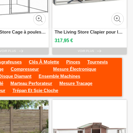
The Living Store Cage à poules dextérieur 3x4x2 m Acier galvanisé
The Living Store Clapier pour lapins Gris 310x70x87 cm Pin & Sapin massif
317,95 €
VOIR PLUS
VOIR PLUS
Agrafeuses
Clés À Molette
Pinces
Tournevis
ge
Compresseur
Mesure Électronique
Disque Diamant
Ensemble Machines
lé
Marteau Perforateur
Mesure Tracage
eur
Trépan Et Scie Cloche