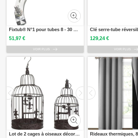
Fixtub® N°1 pour tubes 8 - 30 mm VIRAX 200010
51,97 €
129,24 €
VOIR PLUS
VOIR PLUS
Lot de 2 cages à oiseaux décoratives en métal brun antique de style vintage Cages décoratives grandes 56 x 25 cm et petites 45 x 19,3 cm à poser ou à suspendre