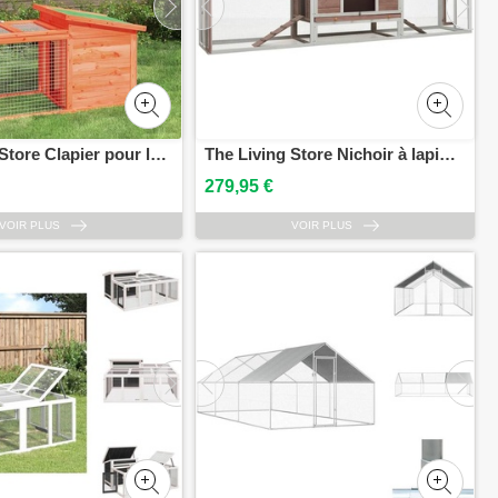
The Living Store Clapier pour lapins Marron 100,5x54x55 cm Pin massif
The Living Store Nichoir à lapin Moka 310x70x87 cm Pin et sapin massif
279,95 €
VOIR PLUS
VOIR PLUS