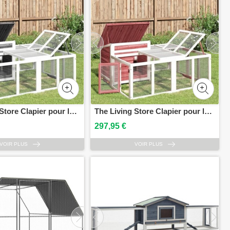
The Living Store Clapier pour lapins Gris 144x123x67,5 cm Pin massif
The Living Store Clapier pour lapins Mokka 144x123x67,5 cm Pin massif
297,95 €
VOIR PLUS
VOIR PLUS