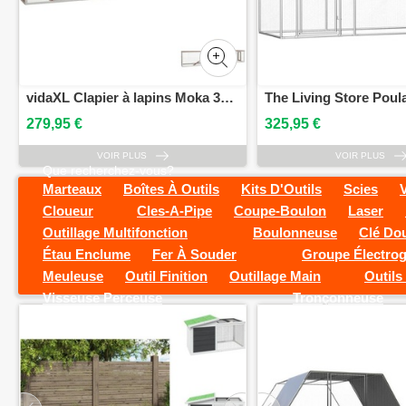
vidaXL Clapier à lapins Moka 310x70x87 cm Pin & Sapin massif - Habitats & Enclos pour petits animaux
279,95 €
325,95 €
VOIR PLUS
VOIR PLUS
Que recherchez-vous?
Marteaux
Boîtes À Outils
Kits D'Outils
Scies
Cloueur
Cles-A-Pipe
Coupe-Boulon
Laser
Outillage Multifonction
Boulonneuse
Clé Dou
Étau Enclume
Fer À Souder
Groupe Électro
Meuleuse
Outil Finition
Outillage Main
Outils
Visseuse Perceuse
Tronçonneuse