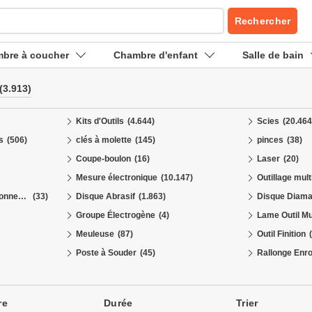
Rechercher
bre à coucher
Chambre d'enfant
Salle de bain
(3.913)
Kits d'Outils
(4.644)
Scies
(20.464
s
(506)
clés à molette
(145)
pinces
(38)
Coupe-boulon
(16)
Laser
(20)
Mesure électronique
(10.147)
Outillage mult
Découpeuse Disque Tronçonneuse
(33)
Disque Abrasif
(1.863)
Disque Diama
Groupe Électrogène
(4)
Lame Outil Mu
Meuleuse
(87)
Outil Finition
Poste à Souder
(45)
Rallonge Enr
re
Durée
Trier