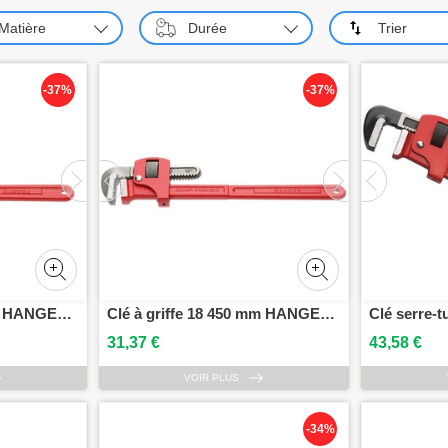
Matière
Durée
Trier
-37%
-37%
Clé à griffe 14 350 mm HANGER 121114
Clé à griffe 18 450 mm HANGER 121118
31,37 €
43,58 €
VOIR PLUS
-34%