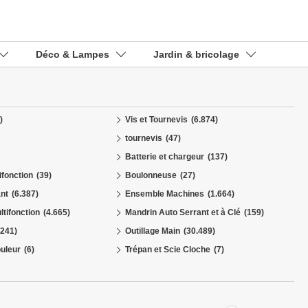
Déco & Lampes
Jardin & bricolage
)
Vis et Tournevis
(6.874)
tournevis
(47)
Batterie et chargeur
(137)
ifonction
(39)
Boulonneuse
(27)
nt
(6.387)
Ensemble Machines
(1.664)
ltifonction
(4.665)
Mandrin Auto Serrant et à Clé
(159)
(241)
Outillage Main
(30.489)
ouleur
(6)
Trépan et Scie Cloche
(7)