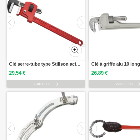
Clé serre-tube type Stillson acier 10 ouverture 34 mm longueur 250 mm FACOM 131A.10
29,54 €
26,89 €
VOIR PLUS
VOIR PLUS