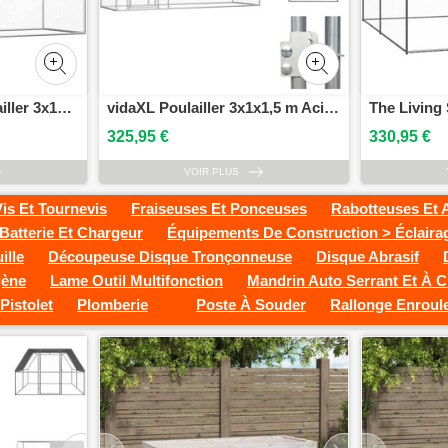
The Living Store Poulailler 3x1x1,5 m Acier galvanisé
vidaXL Poulailler 3x1x1,5 m Acier galvanisé - Habitats & Enclos pour petits animaux
325,95 €
330,95 €
VOIR PLUS
Vis Et Tournevis
Fraiseuses Et Ponceuses
Rabotteuses Et 
Batterie Et Chargeur
Équipements De Construction > Éclaira
ille
Découpeuse Disque Tronçonneuse
Disque Abrasif
gène
Lame Outil Multifonction
Mandrin Auto Serrant Et À C
 Pistolet
Plomberie
Poste À Souder
Rallonge Enroul