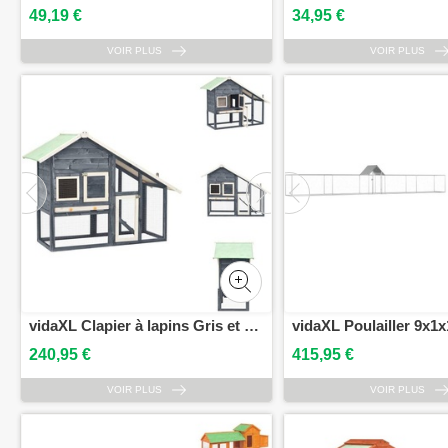
49,19 €
34,95 €
VOIR PLUS
VOIR PLUS
vidaXL Clapier à lapins Gris et Blanc 140x63x120 cm Sapin massif - Habitats & Enclos pour petits animaux
240,95 €
415,95 €
VOIR PLUS
VOIR PLUS