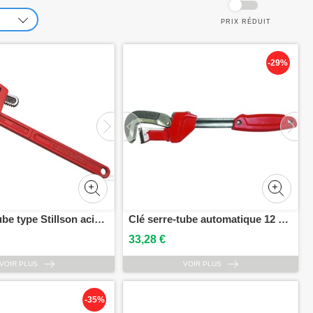
PRIX ​​RÉDUIT
-29%
Clé serre-tube type Stillson acier 14 ouverture 49 mm longueur 350 mm FACOM 131A.14
Clé serre-tube automatique 12 HANGER 121312
33,28 €
VOIR PLUS
VOIR PLUS
-35%