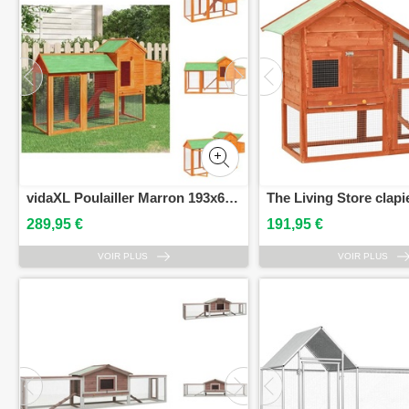
vidaXL Poulailler Marron 193x65x117 cm Pin massif - Habitats & Enclos pour petits animaux
289,95 €
191,95 €
VOIR PLUS
VOIR PLUS