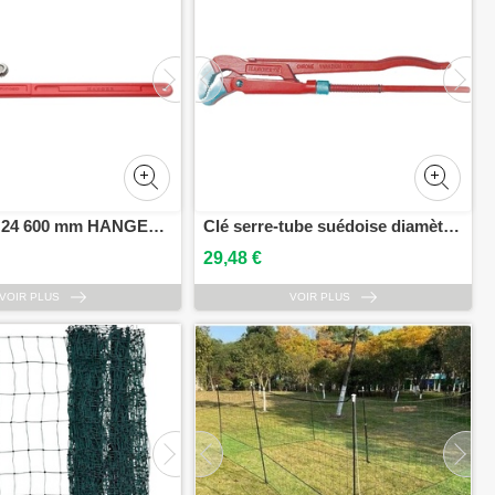
Clé à griffe 24 600 mm HANGER 121124
Clé serre-tube suédoise diamètre 1/2 (22 mm) HANGER 121410
29,48 €
VOIR PLUS
VOIR PLUS