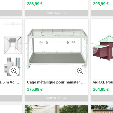
286,99 €
295,99 €
VOIR PLUS
vidaXL Poulailler 9x1x1,5 m Acier galvanisé - Habitats & Enclos pour petits animaux
Cage métallique pour hamster avec roulettes Cage pour souris avec roulettes Habitat pour petits animaux Grand format pour hamsters nains, cochons dInde, gerbilles et petits animaux domestiques
175,99 €
264,95 €
VOIR PLUS