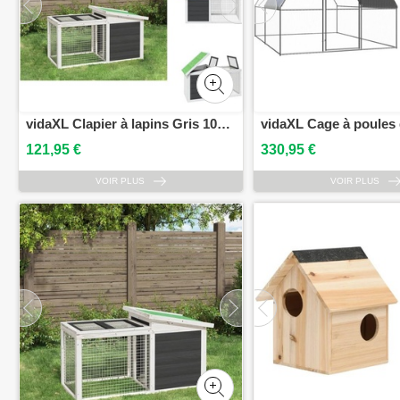
vidaXL Clapier à lapins Gris 100,5x54x55 cm Pin massif - Habitats & Enclos pour petits animaux
121,95 €
330,95 €
VOIR PLUS
VOIR PLUS