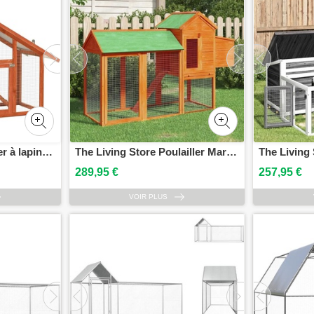
The Living Store clapier à lapins 140x63x120 cm sapin massif
The Living Store Poulailler Marron 193x65x117 cm Pin massif
289,95 €
257,95 €
VOIR PLUS