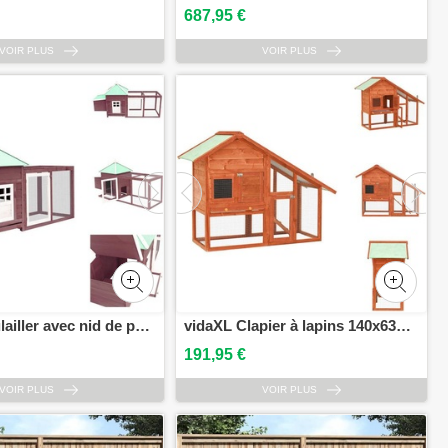
687,95 €
VOIR PLUS
VOIR PLUS
vidaXL Poulailler avec nid de ponte Moka 190x72x102 cm Sapin massif - Habitats & Enclos pour petits animaux
vidaXL Clapier à lapins 140x63x120 cm Sapin massif - Habitats & Enclos pour petits animaux
191,95 €
VOIR PLUS
VOIR PLUS