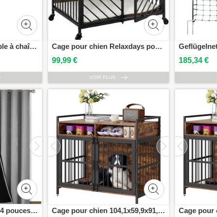
Clé serre-tube réversible à chaîne 2,5 KS TOOLS 114.0045
Cage pour chien Relaxdays pour la maison, style industriel, dimensions 73 x 70 x 53 cm, meuble pour chien à roulettes, cage, MDF, acier, marron/noir
99,99 €
185,34 €
VOIR PLUS
Rideaux thermiques, 84 pouces, lot de 2, gris, largeur 52 pouces, chambre denfant, doublure noire.
Cage pour chien 104,1x59,9x91,9cm Caisson pour chien en cadre dacier carbone et panneau daggloméré P2 Vintage Table dappoint Cage en fil métallique Cage pour animaux domestiques avec design à double porte Caisson pour chien style meuble Grille pour chien