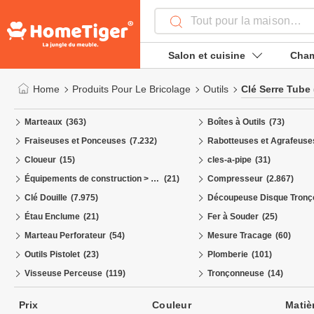
Salon et cuisine
Cham
Home
Produits Pour Le Bricolage
Outils
Clé Serre Tube
Marteaux
(363)
Boîtes à Outils
(73)
Fraiseuses et Ponceuses
(7.232)
Rabotteuses et Agrafeuse
Cloueur
(15)
cles-a-pipe
(31)
Équipements de construction > Éclairage
(21)
Compresseur
(2.867)
Clé Douille
(7.975)
Étau Enclume
(21)
Fer à Souder
(25)
Marteau Perforateur
(54)
Mesure Tracage
(60)
Outils Pistolet
(23)
Plomberie
(101)
Visseuse Perceuse
(119)
Tronçonneuse
(14)
Prix
Couleur
Matiè