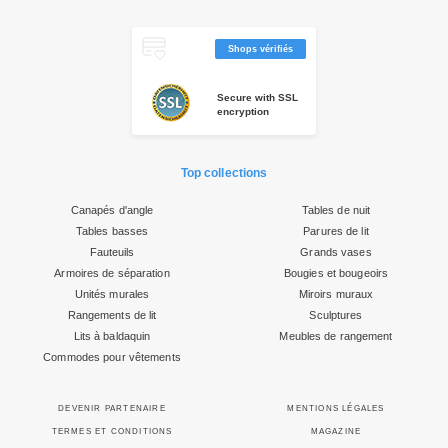
Shops vérifiés
Secure with SSL
encryption
Top collections
Canapés d'angle
Tables de nuit
Tables basses
Parures de lit
Fauteuils
Grands vases
Armoires de séparation
Bougies et bougeoirs
Unités murales
Miroirs muraux
Rangements de lit
Sculptures
Lits à baldaquin
Meubles de rangement
Commodes pour vêtements
DEVENIR PARTENAIRE
MENTIONS LÉGALES
TERMES ET CONDITIONS
MAGAZINE