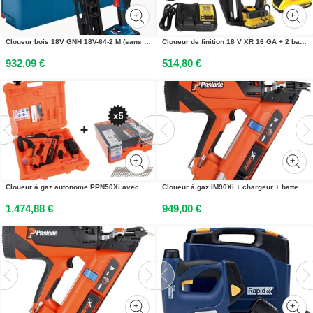
Cloueur bois 18V GNH 18V-64-2 M (sans batterie ni chargeur) en coffret L-BOXX BOSCH 0601482001
Cloueur de finition 18 V XR 16 GA + 2 batteries 2Ah + chargeur + coffret DEWALT DCN660D2-QW
932,09 €
514,80 €
Cloueur à gaz autonome PPN50Xi avec 1 pack 4 x 35 Hard CTR GAL en coffret standard SPIT PASLODE 054706
Cloueur à gaz IM90Xi + chargeur + batterie 2,1 Ah + coffret SPIT PASLODE 019710
1.474,88 €
949,00 €