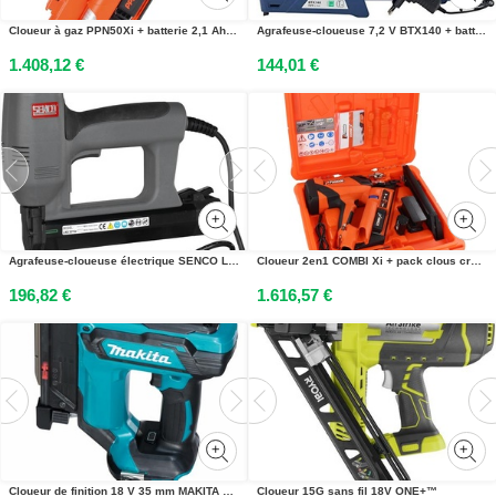
Cloueur à gaz PPN50Xi + batterie 2,1 Ah + chargeur + coffret SPIT PASLODE 019770
Agrafeuse-cloueuse 7,2 V BTX140 + batterie + chargeur + coffret RAPID 5001387
1.408,12 €
144,01 €
Agrafeuse-cloueuse électrique SENCO LNS3215E
Cloueur 2en1 COMBI Xi + pack clous crantés + batterie 2,1Ah + chargeur + coffret SPIT PASLODE 054764
196,82 €
1.616,57 €
Cloueur de finition 18 V 35 mm MAKITA DPT353ZJ
Cloueur 15G sans fil 18V ONE+™