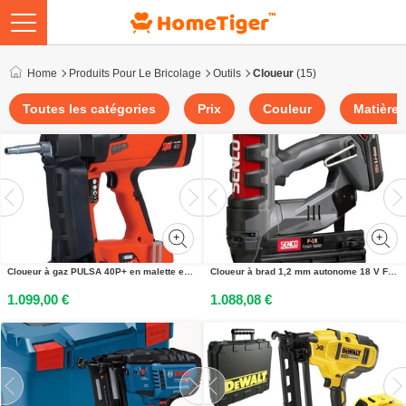
Home
Produits Pour Le Bricolage
Outils
Cloueur
(15)
Toutes les catégories
Prix
Couleur
Matière
Cloueur à gaz PULSA 40P+ en malette en plastique SPIT 019652
Cloueur à brad 1,2 mm autonome 18 V Fusion F-18 + 2 batteries 2 Ah + chargeur + malette SENCO 6E2001N
1.099,00 €
1.088,08 €