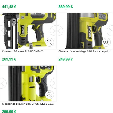
441,48 €
369,99 €
Cloueur 16G sans fil 18V ONE+™
Cloueur d’assemblage 18G à air comprimé 18V ONE+™
269,99 €
249,99 €
Cloueur de fixation 18G BRUSHLESS 18V One+ HP™
299,99 €