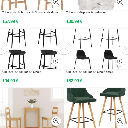
Tabourets de bar lot de 2 gris clair tissu
Tabouret Argenté Aluminium
157,99 €
138,99 €
Chaises de bar lot de 4 noir
Chaises de bar lot de 4 noir tissu
194,99 €
182,99 €