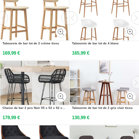
Tabourets de bar lot de 2 crème tissu
Tabourets de bar lot de 4 blanc
169,99 €
165,99 €
Chaise de bar 2 pcs Noir 55 x 52 x 92 cm Rotin et métal
Tabourets de bar lot de 2 gris clair tissu
178,99 €
130,99 €