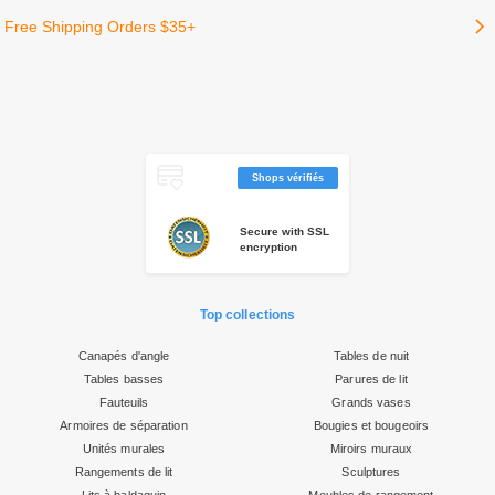
Shops vérifiés
Secure with SSL
encryption
Top collections
Canapés d'angle
Tables de nuit
Tables basses
Parures de lit
Fauteuils
Grands vases
Armoires de séparation
Bougies et bougeoirs
Unités murales
Miroirs muraux
Rangements de lit
Sculptures