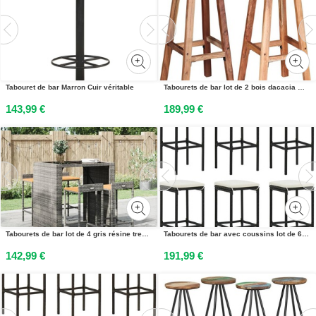
Tabouret de bar Marron Cuir véritable
Tabourets de bar lot de 2 bois dacacia massif
143,99 €
189,99 €
Tabourets de bar lot de 4 gris résine tressée et bois dacacia
Tabourets de bar avec coussins lot de 6 noir résine tressée
142,99 €
191,99 €