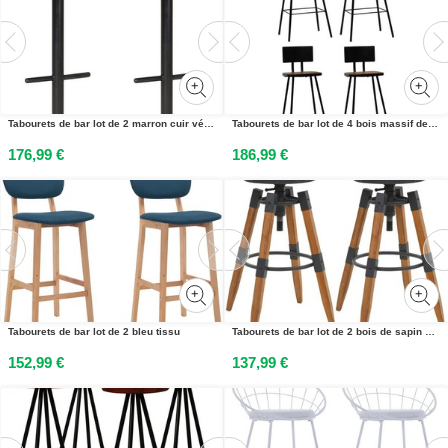
Tabourets de bar lot de 2 marron cuir véritable
Tabourets de bar lot de 4 bois massif de récupération
176,99 €
186,99 €
Tabourets de bar lot de 2 bleu tissu
Tabourets de bar lot de 2 bois de sapin solide
152,99 €
137,99 €