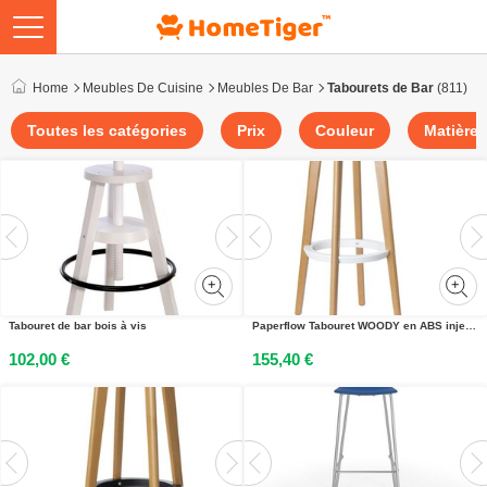
Home
Meubles De Cuisine
Meubles De Bar
Tabourets de Bar
(811)
Toutes les catégories
Prix
Couleur
Matière
Tabouret de bar bois à vis
Paperflow Tabouret WOODY en ABS injecté - Piètement hêtre massif - Assise Blanc
102,00 €
155,40 €