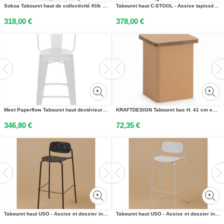
Sokoa Tabouret haut de collectivité Klik en polypropylène - Pieds métal - Vert / Blanc
Tabouret haut C-STOOL - Assise tapissée bleue
318,00 €
378,00 €
Meet Paperflow Tabouret haut dextérieur Urban en acier - Blanc - Lot de 2
KRAFTDESIGN Tabouret bas H. 41 cm en carton alvéolaire - Kraft naturel
346,80 €
72,35 €
Tabouret haut USO - Assise et dossier incurvés - Pour intérieur et extérieur - Empilable - Noir - Pieds Noir
Tabouret haut USO - Assise et dossier incurvés - Pour intérieur et extérieur - Empilable - Blanc - Pieds blanc