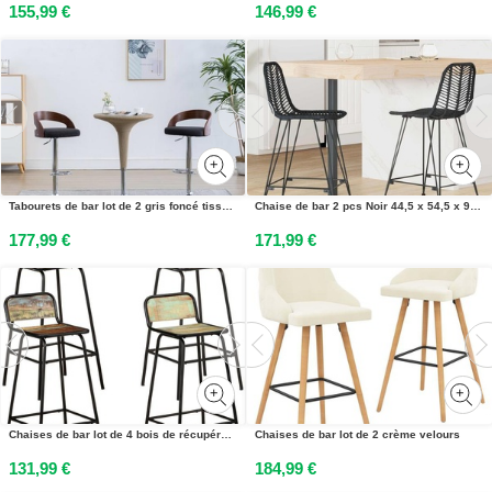
155,99 €
146,99 €
Tabourets de bar lot de 2 gris foncé tissu et bois courbé
Chaise de bar 2 pcs Noir 44,5 x 54,5 x 97,5 cm Rotin et métal
177,99 €
171,99 €
Chaises de bar lot de 4 bois de récupération solide
Chaises de bar lot de 2 crème velours
131,99 €
184,99 €