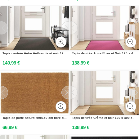
Tapis dentrée Autre Anthracite et noir 120 x 350 cm
Tapis dentrée Autre Rose et Noir 120 x 400 cm Polyamide et PVC
140,99 €
138,99 €
Tapis de porte naturel 90x150 cm fibre de coco touffeté
Tapis dentrée Crème et noir 120 x 400 cm Polyamide et PVC
66,99 €
138,99 €