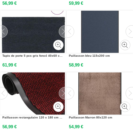
56,99 €
59,99 €
Tapis de porte 5 pcs gris foncé 40x60 cm fibre de coco touffeté
Paillasson bleu 115x200 cm
61,99 €
58,99 €
Paillasson rectangulaire 120 x 180 cm Rouge
Paillasson Marron 80x120 cm
56,99 €
54,99 €