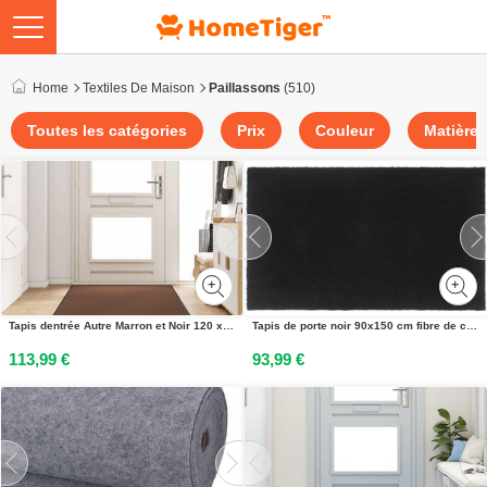
Home
Textiles De Maison
Paillassons
(510)
Toutes les catégories
Prix
Couleur
Matière
Tapis dentrée Autre Marron et Noir 120 x 300 cm
Tapis de porte noir 90x150 cm fibre de coco touffeté
113,99 €
93,99 €