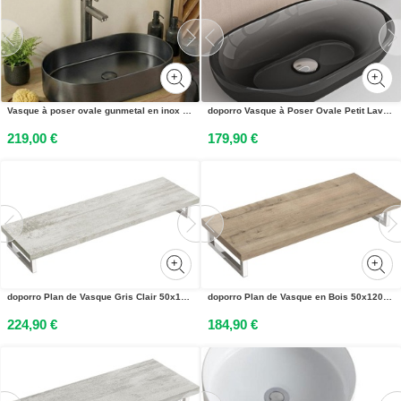
Vasque à poser ovale gunmetal en inox 55x35 cm avec sa bonde assortie
doporro Vasque à Poser Ovale Petit Lave Mains Lavabo 54x34x10,5cm Gris en Résine Transparente Salle de Bain WC Invités Coloria03
219,00 €
179,90 €
doporro Plan de Vasque Gris Clair 50x160cm Meuble sous Lavabo Plan Lave Mains avec 2 Supports en Inox
doporro Plan de Vasque en Bois 50x120cm Meuble sous Lavabo Plan Lave Mains avec 2 Supports en Inox
224,90 €
184,90 €