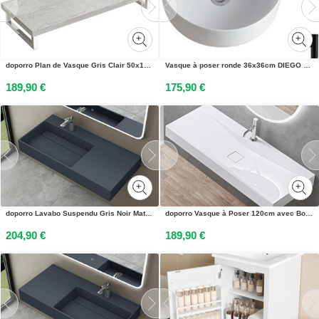
doporro Plan de Vasque Gris Clair 50x120cm Meuble sous Lavabo Plan Lave Mains avec 2 Supports en Inox
Vasque à poser ronde 36x36cm DIEGO + robinet + bonde
189,90 €
175,90 €
doporro Lavabo Suspendu Gris Noir Mat 90cm Vasque à Poser Lave Mains Rectangulaire de Qualité pour Salle de Bain 90x48x13cm Colossum12-L
doporro Vasque à Poser 120cm avec Bonde Lavabo Suspendu Blanc Colossum810 Fonte Minérale Solid Surface 120x48x12cm
204,90 €
189,90 €