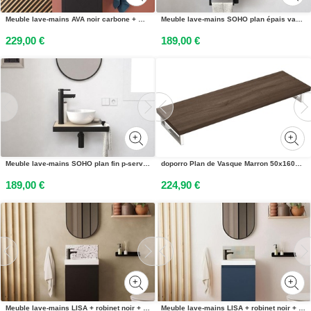
Meuble lave-mains AVA noir carbone + miroir tablette noire
Meuble lave-mains SOHO plan épais vasque blanche + miroir
229,00 €
189,00 €
Meuble lave-mains SOHO plan fin p-serviette côté vasque blanche + miroir
doporro Plan de Vasque Marron 50x160cm Meuble sous Lavabo Plan Lave Mains avec 2 Supports en Inox
189,00 €
224,90 €
Meuble lave-mains LISA + robinet noir + miroir ovale
Meuble lave-mains LISA + robinet noir + miroir ovale