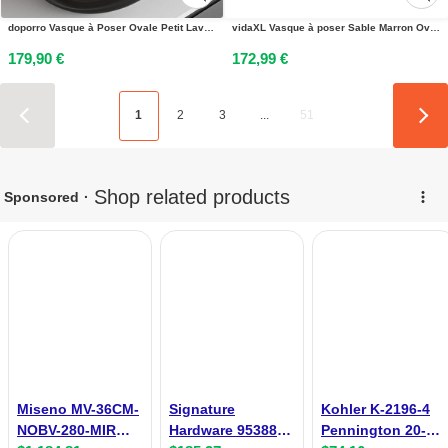
doporro Vasque à Poser Ovale Petit Lave Mains Lavabo 60x36x14cm Gris en Résine Transparente Salle de Bain WC Invités Coloria04
vidaXL Vasque à poser Sable Marron Ovale 59x40x14 cm Céramique
179,90 €
172,99 €
1
2
3
...
51