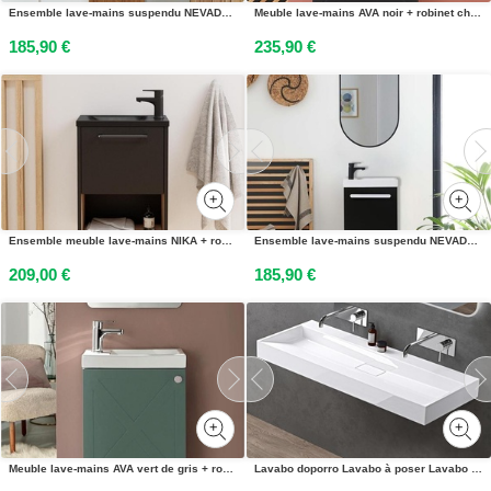
Ensemble lave-mains suspendu NEVADA avec miroir ovale
Meuble lave-mains AVA noir + robinet chromé
185,90 €
235,90 €
Ensemble meuble lave-mains NIKA + robinet
Ensemble lave-mains suspendu NEVADA avec miroir ovale
209,00 €
185,90 €
Meuble lave-mains AVA vert de gris + robinet chromé
Lavabo doporro Lavabo à poser Lavabo suspendu en fonte minérale Lavabo mat blanc 120x46x11cm sans trou pour robinetterie, avec vidage Colossum19