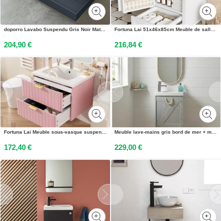
doporro Lavabo Suspendu Gris Noir Mat 90cm Vasque à Poser Lave Mains Rectangulaire de Qualité pour Salle de Bain 90x48x13cm Colossum12-R
Fortuna Lai 51x46x85cm Meuble de salle de bain sur pied avec lavabo, vasque, finition laquée, tablette de porte, tiroir silencieux de grande capacité, étagère réglable, lavabo en céramique, blanc
204,90 €
216,84 €
Fortuna Lai Meuble sous-vasque suspendu avec lavabo, double rangement, MDF résistant à lhumidité, lavabo en céramique résistant aux salissures, surface mélaminée sans vernis, peu encombrant, couleur rose
Meuble lave-mains gris bord de mer + miroir MISTRAL
172,40 €
229,00 €