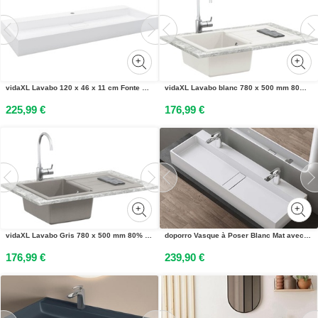
vidaXL Lavabo 120 x 46 x 11 cm Fonte minérale/fonte de marbre blanc
vidaXL Lavabo blanc 780 x 500 mm 80% quartz et 20% résine
225,99 €
176,99 €
vidaXL Lavabo Gris 780 x 500 mm 80% quartz et 20% résine
doporro Vasque à Poser Blanc Mat avec Bonde Lavabo de Salle de Bains Suspendu 120cm Lave Mains Rectangulaire avec Cache Bonde Colossum6028
176,99 €
239,90 €