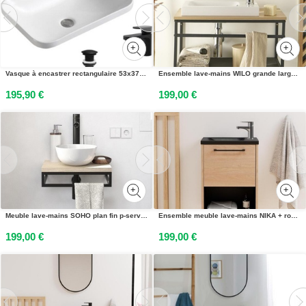
Vasque à encastrer rectangulaire 53x37cm PALMA + robinet + bonde
Ensemble lave-mains WILO grande largeur avec robinet 60cm
195,90 €
199,00 €
Meuble lave-mains SOHO plan fin p-serviette dessous vasque blanche+robinet
Ensemble meuble lave-mains NIKA + robinet
199,00 €
199,00 €