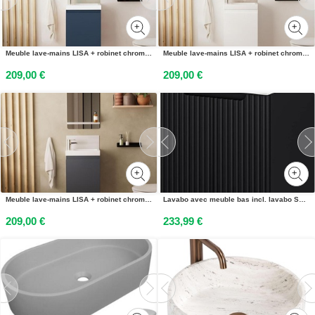
Meuble lave-mains LISA + robinet chromé + miroir rectangulaire
Meuble lave-mains LISA + robinet chromé + miroir rectangulaire
209,00 €
209,00 €
Meuble lave-mains LISA + robinet chromé + miroir rectangulaire
Lavabo avec meuble bas incl. lavabo Skelbolu 50 x 57 x 39 cm noir
209,00 €
233,99 €