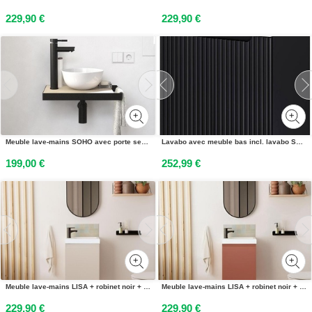
229,90 €
229,90 €
Meuble lave-mains SOHO avec porte serviette, vasque blanche et robinet
Lavabo avec meuble bas incl. lavabo Skelbolu 60 x 57 x 39 cm noir
199,00 €
252,99 €
Meuble lave-mains LISA + robinet noir + miroir ovale
Meuble lave-mains LISA + robinet noir + miroir ovale
229,90 €
229,90 €