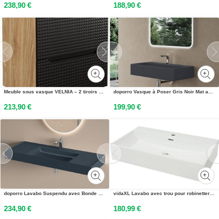
238,90 €
188,90 €
Meuble sous vasque VELNIA – 2 tiroirs – 60 cm – Coloris chêne clair et noir – À suspendre
doporro Vasque à Poser Gris Noir Mat avec Bonde Lavabo de Salle de Bains Suspendu 80cm Lave Mains Rectangulaire avec Cache Bonde Colossum6028
213,90 €
199,90 €
doporro Lavabo Suspendu avec Bonde Vasque à Poser Gris Noir Mat 120x46x12cm Lave Mains Rectangulaire avec Perçage de Robinet Colossum630
vidaXL Lavabo avec trou pour robinetterie céramique blanc 76x42,5x14,5 cm
234,90 €
180,99 €