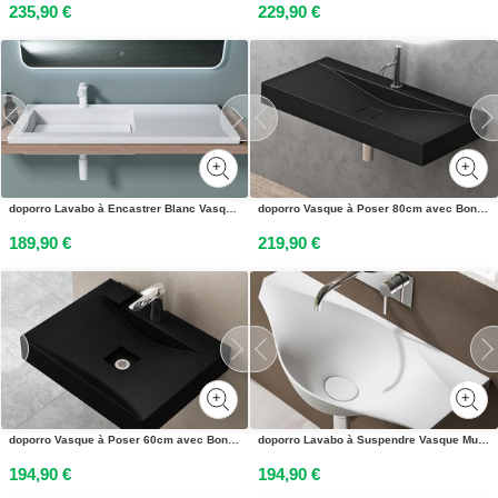
235,90 €
229,90 €
doporro Lavabo à Encastrer Blanc Vasque en Fonte Minérale Lave Mains Rectangulaire de Qualité pour Salle de Bain 120x46x14cm Colossum820
doporro Vasque à Poser 80cm avec Bonde Lavabo Suspendu Noir Mat Colossum810 Fonte Minérale Solid Surface 80x48x12cm
189,90 €
219,90 €
doporro Vasque à Poser 60cm avec Bonde Lavabo Suspendu Noir Mat Colossum810 Fonte Minérale Solid Surface 60x48x12cm
doporro Lavabo à Suspendre Vasque Murale Solid Surface Blanc Mat pour Toilettes Invités 80x37x22cm Colossum816
194,90 €
194,90 €