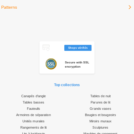
Shops vérifiés
Secure with SSL
encryption
Top collections
Canapés d'angle
Tables de nuit
Tables basses
Parures de lit
Fauteuils
Grands vases
Armoires de séparation
Bougies et bougeoirs
Unités murales
Miroirs muraux
Rangements de lit
Sculptures
Lits à baldaquin
Meubles de rangement