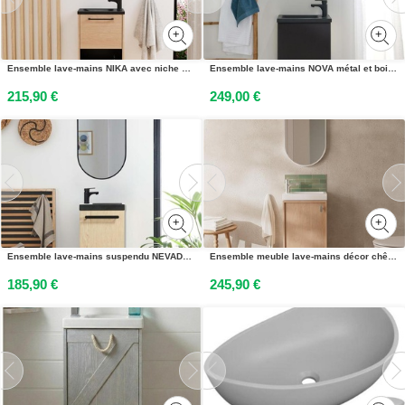
Ensemble lave-mains NIKA avec niche et miroir ovale
Ensemble lave-mains NOVA métal et bois avec miroir ovale
215,90 €
249,00 €
Ensemble lave-mains suspendu NEVADA avec miroir ovale
Ensemble meuble lave-mains décor chêne FRAME + robinet + miroir
185,90 €
245,90 €