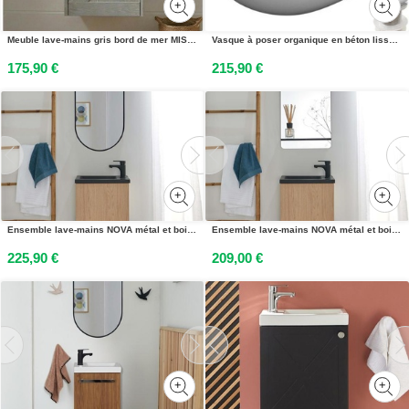
Meuble lave-mains gris bord de mer MISTRAL
Vasque à poser organique en béton lisse IRIS 57x37cm + bonde
175,90 €
215,90 €
Ensemble lave-mains NOVA métal et bois avec miroir ovale
Ensemble lave-mains NOVA métal et bois avec miroir à tablette
225,90 €
209,00 €