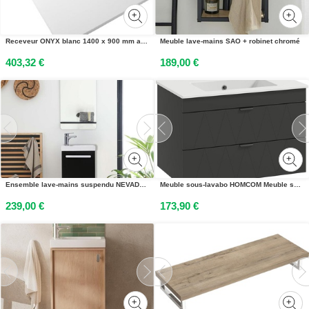
Receveur ONYX blanc 1400 x 900 mm avec bonde AKW 12829WH-CH
Meuble lave-mains SAO + robinet chromé
403,32 €
189,00 €
Ensemble lave-mains suspendu NEVADA avec robinet et miroir
Meuble sous-lavabo HOMCOM Meuble suspendu avec lavabo en céramique
239,00 €
173,90 €