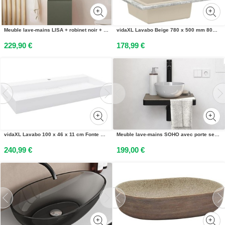
Meuble lave-mains LISA + robinet noir + miroir ovale
vidaXL Lavabo Beige 780 x 500 mm 80% Quartz et 20% Résine
229,90 €
178,99 €
vidaXL Lavabo 100 x 46 x 11 cm Fonte minérale/fonte de marbre blanc
Meuble lave-mains SOHO avec porte serviette, vasque blanche et robinet
240,99 €
199,00 €