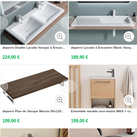
doporro Double Lavabo Vasque à Encastrer 120 cm Blanc Lave Mains Rectangulaire en Solid Surface pour Salle de Bains 120x48x12 cm Colossum03
doporro Lavabo à Encastrer Blanc Vasque en Fonte Minérale Lave Mains Rectangulaire de Qualité pour Salle de Bain 120x46x14cm Colossum820
224,90 €
189,90 €
doporro Plan de Vasque Marron 50x120cm Meuble sous Lavabo Plan Lave Mains avec 2 Supports en Inox
Ensemble meuble lave-mains NIKA + robinet
189,90 €
199,00 €