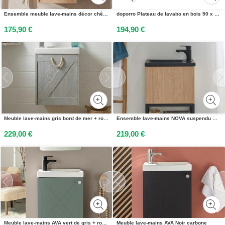
Ensemble meuble lave-mains décor chêne FRAME + robinet
doporro Plateau de lavabo en bois 50 x 140 cm en chêne Greige pour lavabos avec support de console mural Platte04
175,90 €
194,90 €
Meuble lave-mains gris bord de mer + robinet MISTRAL
Ensemble lave-mains NOVA suspendu métal et bois avec robinet noir
229,00 €
219,00 €
Meuble lave-mains AVA vert de gris + robinet noir
Meuble lave-mains AVA Noir carbone