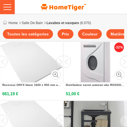
Home
Salle De Bain
Lavabos et vasques
(6.070)
Toutes les catégories
Prix
Couleur
Matière
-32%
Receveur ONYX blanc 1600 x 900 mm avec bonde AKW 12832WH-CH
Distributeur savon autosan abs ROSSIGNOL 51390
661,19 €
51,00 €