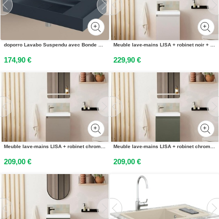
doporro Lavabo Suspendu avec Bonde Vasque à Poser Gris Noir Mat 90x46x12cm Lave Mains Rectangulaire avec Perçage de Robinet Colossum630
Meuble lave-mains LISA + robinet noir + miroir ovale
174,90 €
229,90 €
Meuble lave-mains LISA + robinet chromé + miroir rectangulaire
Meuble lave-mains LISA + robinet chromé + miroir rectangulaire
209,00 €
209,00 €