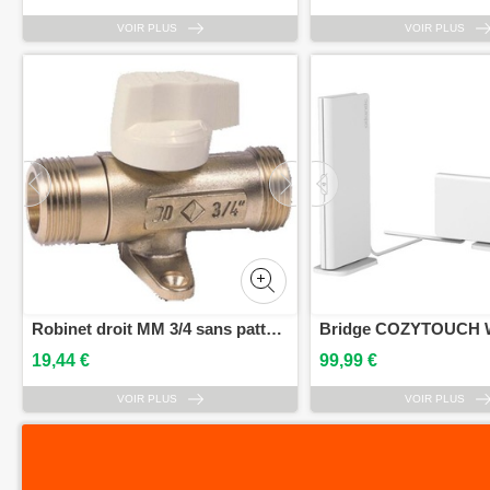
VOIR PLUS
VOIR PLUS
Robinet droit MM 3/4 sans pattes BANIDES 22917015
19,44 €
99,99 €
VOIR PLUS
VOIR PLUS