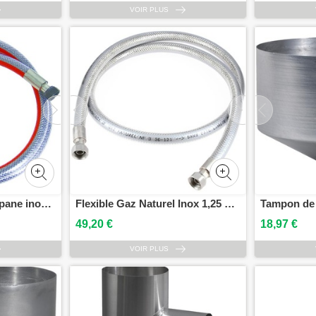
VOIR PLUS
Flexible Butane et Propane inox 1m50 GARIS F02BPIXL150
Flexible Gaz Naturel Inox 1,25 m GARIS F02GNIXL125
49,20 €
18,97 €
VOIR PLUS