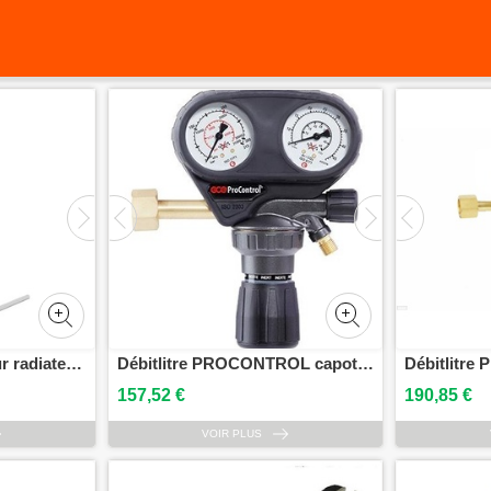
Bridge Cozytouch pour radiateur WIFI THERMOR 400991
Débitlitre PROCONTROL capoté Argon 30 L GCE CHARLEDAVE PCA101830S
157,52 €
190,85 €
VOIR PLUS