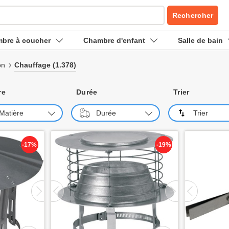
Rechercher
bre à coucher
Chambre d'enfant
Salle de bain
on
Chauffage
(1.378)
re
Durée
Trier
Matière
Durée
Trier
-17%
-19%