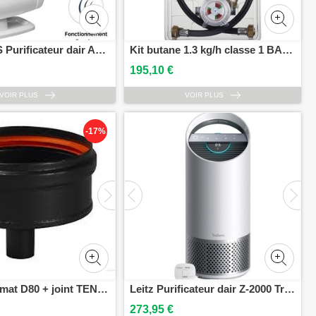
FELLOWES Purificateur dair AeraMax DX55 pour pièce 18 - 28 m²
Kit butane 1.3 kg/h classe 1 BANIDES B127450
195,10 €
VOIR PLUS
VOIR PLUS
-17%
Purge noir mat D80 + joint TEN 340049
Leitz Purificateur dair Z-2000 TruSens pour pièce 35 m² - Blanc argenté
273,95 €