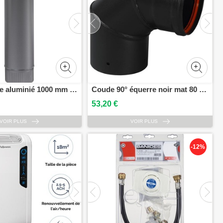
Tuyau rigide aluminié 1000 mm D111 TEN 701111
Coude 90° équerre noir mat 80 TEN 342429
53,20 €
VOIR PLUS
VOIR PLUS
-12%