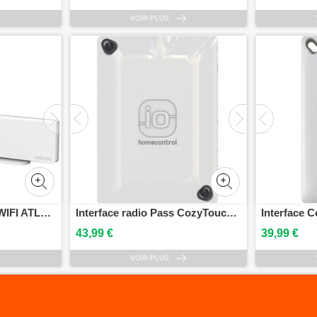
VOIR PLUS
Bridge COZYTOUCH WIFI ATLANTIC 500109
Interface radio Pass CozyTouch Io-Homecontrol ATLANTIC 602251
43,99 €
39,99 €
VOIR PLUS