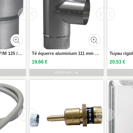
Réduction aluminium F/M 125 /83 TEN 592583
Té équerre aluminium 111 mm TEN 694111
19,66 €
20,53 €
VOIR PLUS