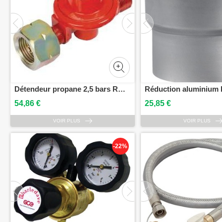
Détendeur propane 2,5 bars ROTHENBERGER 30925
54,86 €
25,85 €
VOIR PLUS
VOIR PLUS
-22%