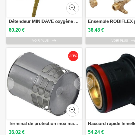
Détendeur MINIDAVE oxygène GCE CHARLEDAVE 0760548
60,20 €
36,48 €
VOIR PLUS
VOIR PLUS
-13%
Terminal de protection inox male 80 mm TEN 275001
36,02 €
54,24 €