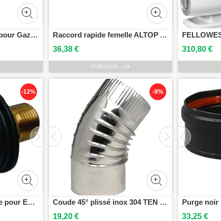
Ensemble ROBIFLEX pour Gaz Naturel 1/2 (ROAI+ flexible + bouchon) 1 m 50 BANIDES 239105
Raccord rapide femelle ALTOP ALBEE EXELTOP argon AIR LIQUIDE 183279
36,38 €
310,80 €
VOIR PLUS
-12%
-9%
Raccord rapide femelle pour EXELTOP acétalyne AIR LIQUIDE 169947
Coude 45° plissé inox 304 TEN - 364153
19,20 €
33,25 €