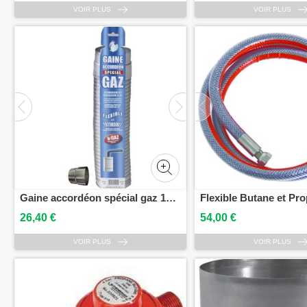
VOIR PLUS
VOIR PLUS
Gaine accordéon spécial gaz 125/131 mm +raccord TEN 15125
26,40 €
54,00 €
VOIR PLUS
VOIR PLUS