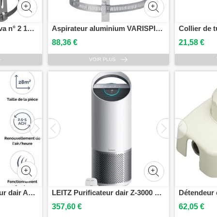
Chapeau exterieur galva n° 2 125/139 TEN 570002
Aspirateur aluminium VARISPIR D flexible 110/125 D rigide 111/139 TEN 401002
88,36 €
21,58 €
VOIR PLUS
FELLOWES Purificateur dair AeraMax DX95 pour pièce 28 - 42 m²
LEITZ Purificateur dair Z-3000 TruSens pour pièce 70 m²
357,60 €
62,05 €