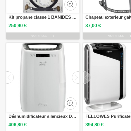
Kit propane classe 1 BANIDES B146600
250,90 €
37,00 €
VOIR PLUS
VOIR PLUS
Déshumidificateur silencieux DEXD 214 RF DeLonghi
406,80 €
394,80 €