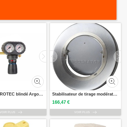
Débitlitre PROTEC blindé Argon GCE CHARLEDAVE 0780837
Stabilisateur de tirage modérator B.3 acier pour conduits de fumée THERMADOR SB3
166,47 €
VOIR PLUS
VOIR PLUS