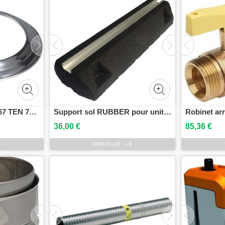
Rosace aluminium D167 TEN 790167
Support sol RUBBER pour unité extérieure 550mm 440 KG la paire 13MCD/RB600
36,00 €
85,36 €
VOIR PLUS