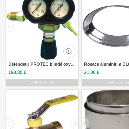
Détendeur PROTEC blindé oxygène GCE CHARLEDAVE 0780819
190,85 €
21,06 €
VOIR PLUS
VOIR PLUS