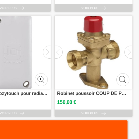
VOIR PLUS
VOIR PLUS
Interface Cozytouch pour radiateur THERMOR 450251
Robinet poussoir COUP DE POING double mâle 3/4 calibre 15 BANIDES 2905015
150,00 €
VOIR PLUS
VOIR PLUS