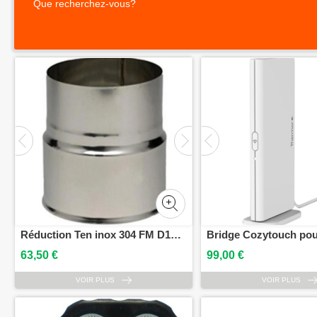
Que recherchez-vous?
Réduction Ten inox 304 FM D180/125 - 618025
63,50 €
99,00 €
VOIR PLUS
VOIR PLUS