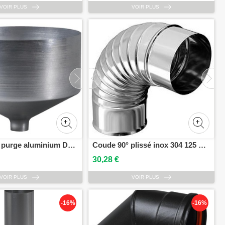
VOIR PLUS
VOIR PLUS
Tampon de purge aluminium D111 mm TEN 900111
Coude 90° plissé inox 304 125 mm TEN - 362125
30,28 €
VOIR PLUS
VOIR PLUS
-16%
-16%