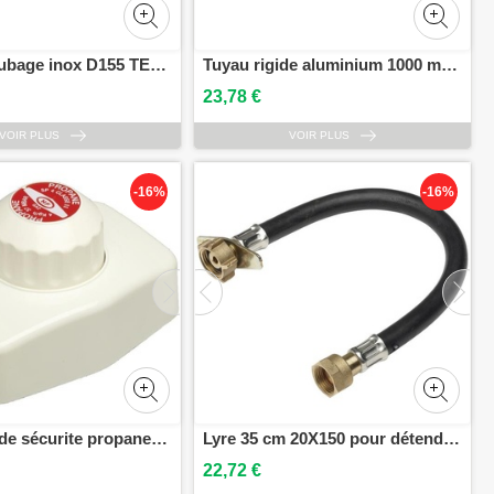
Collier de tubage inox D155 TEN 66155
Tuyau rigide aluminium 1000 mm D111 TEN 901111
23,78 €
VOIR PLUS
VOIR PLUS
-16%
-16%
Détendeur de sécurite propane récipient 3kg 37 mbar BANIDES B147703
Lyre 35 cm 20X150 pour détendeur gaz BANIDES B88600
22,72 €