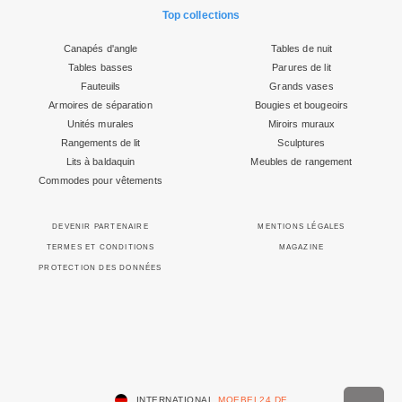
Top collections
Canapés d'angle
Tables de nuit
Tables basses
Parures de lit
Fauteuils
Grands vases
Armoires de séparation
Bougies et bougeoirs
Unités murales
Miroirs muraux
Rangements de lit
Sculptures
Lits à baldaquin
Meubles de rangement
Commodes pour vêtements
DEVENIR PARTENAIRE
MENTIONS LÉGALES
TERMES ET CONDITIONS
MAGAZINE
PROTECTION DES DONNÉES
INTERNATIONAL
MOEBEL24.DE