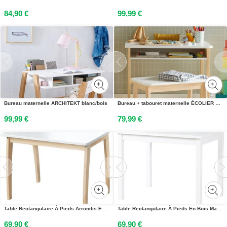
84,90 €
99,99 €
Bureau maternelle ARCHITEKT blanc/bois
Bureau + tabouret maternelle ÉCOLIER blanc
99,99 €
79,99 €
Table Rectangulaire À Pieds Arrondis En Bois Massif Blanc Et Naturel
Table Rectangulaire À Pieds En Bois Massif Laqué Blanc
69,90 €
69,90 €