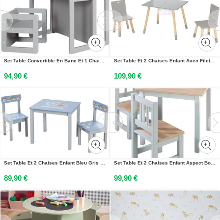
Set Table Convertible En Banc Et 1 Chaise Évolutive Gris
Set Table Et 2 Chaises Enfant Avec Filet De Rangement Gris Et Naturel
94,90 €
109,90 €
Set Table Et 2 Chaises Enfant Bleu Gris - Pat Patrouille
Set Table Et 2 Chaises Enfant Aspect Bois Woody Gris Taupe / Aspect Bois
89,90 €
99,90 €