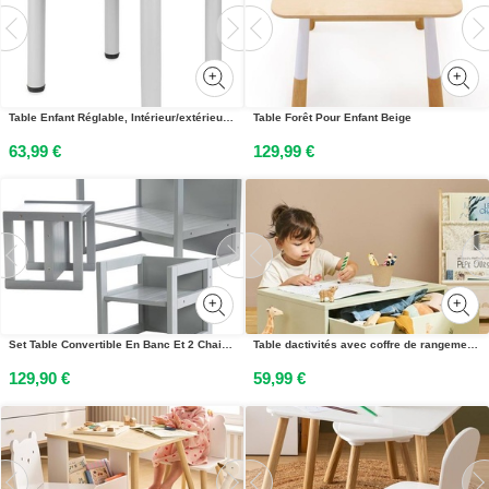
Table Enfant Réglable, Intérieur/extérieur Gris
Table Forêt Pour Enfant Beige
63,99 €
129,99 €
Set Table Convertible En Banc Et 2 Chaises Évolutives Gris
Table dactivités avec coffre de rangement beige
129,90 €
59,99 €