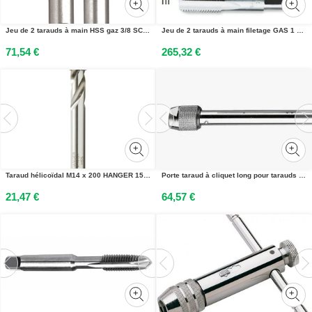
Jeu de 2 tarauds à main HSS gaz 3/8 SCHILL 092-3/8
Jeu de 2 tarauds à main filetage GAS 1 BETA 434 ASG1
71,54 €
265,32 €
Taraud hélicoïdal M14 x 200 HANGER 155827
Porte taraud à cliquet long pour tarauds M6 250 mm FACOM 830A.5L
21,47 €
64,57 €