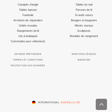
Canapés d'angle
Tables de nuit
Tables basses
Parures de lit
Fauteuils
Grands vases
Armoires de séparation
Bougies et bougeoirs
Unités murales
Miroirs muraux
Rangements de lit
Sculptures
Lits à baldaquin
Meubles de rangement
Commodes pour vêtements
DEVENIR PARTENAIRE
MENTIONS LÉGALES
TERMES ET CONDITIONS
MAGAZINE
PROTECTION DES DONNÉES
INTERNATIONAL
MOEBEL24.DE