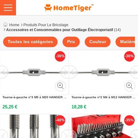
Home
Produits Pour Le Bricolage
Accessoires et Consommables pour Outillage Électroportatif
(14)
Toutes les catégories
Prix
Couleur
Matière
-36%
-36%
Tourne-à-gauche n°3 M5 à M20 HANGER 155862
Tourne-à-gauche n°2 M4 à M12 HANGER 155861
25,25 €
18,28 €
-40%
-35%