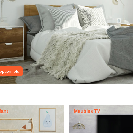
ceptionnels
fant
Meubles TV