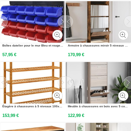
Boîtes datelier pour le mur Bleu et rouge (2 unités de rangement)
Armoire à chaussures miroir 5 niveaux chêne fumé 63x17x169,5 cm
57,95 €
170,99 €
Étagère à chaussures à 5 niveaux 100x27x100 cm Chêne massif
Meuble à chaussures en bois avec 5 compartiments Aspect chêne
153,99 €
122,99 €