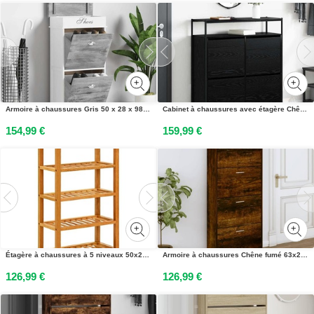
Armoire à chaussures Gris 50 x 28 x 98 cm Bois de Paulownia
Cabinet à chaussures avec étagère Chêne noir 100 x 34 x 112 cm
154,99 €
159,99 €
Étagère à chaussures à 5 niveaux 50x27x100 cm Chêne massif
Armoire à chaussures Chêne fumé 63x24x147 cm Bois dingénierie
126,99 €
126,99 €