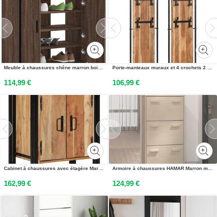
Meuble à chaussures chêne marron bois dingénierie et métal
Porte-manteaux muraux et 4 crochets 2 pcs bois massif dacacia
114,99 €
106,99 €
Cabinet à chaussures avec étagère Marron Bois dacacia massif
Armoire à chaussures HAMAR Marron miel 59,5x35x117cm Pin massif
162,99 €
124,99 €