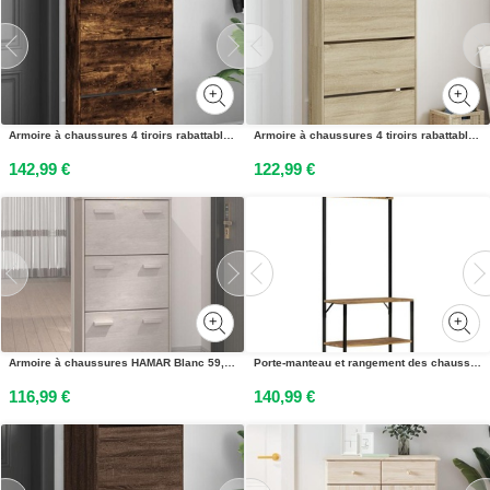
Armoire à chaussures 4 tiroirs rabattables chêne fumé
Armoire à chaussures 4 tiroirs rabattables chêne sonoma
142,99 €
122,99 €
Armoire à chaussures HAMAR Blanc 59,5x35x117 cm Bois de pin
Porte-manteau et rangement des chaussures bois de manguier fer
116,99 €
140,99 €