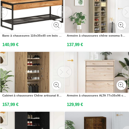
Banc à chaussures 110x35x45 cm bois massif dacacia et fer
Armoire à chaussures chêne sonoma 54x34x183cm bois dingénierie
140,99 €
137,99 €
Cabinet à chaussures Chêne artisanal 80 x 39 x 178 cm
Armoire à chaussures ALTA 77x35x96 cm bois massif de pin
157,99 €
129,99 €