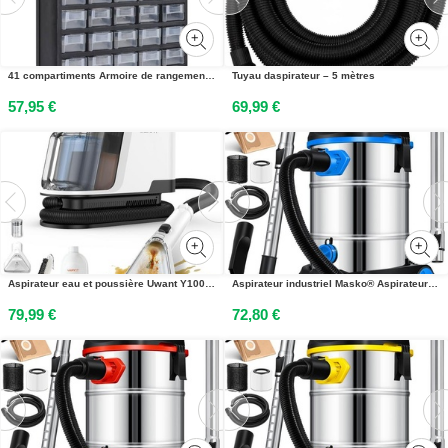
41 compartiments Armoire de rangement en plastique
Tuyau daspirateur – 5 mètres
57,95 €
69,99 €
Aspirateur eau et poussière Uwant Y100, nettoyeur de tapis 600 W, aspirateur laveur, 18 000 PA Aspirateur eau et poussière puissant Nettoyeur de tissus dameublement pour canapés, voitures et tapis
Aspirateur industriel Masko® Aspirateur eau et poussière en acier inoxydable max. 1800 W
79,99 €
72,80 €