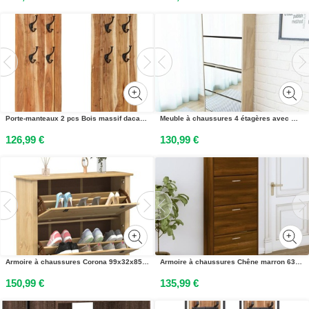
Porte-manteaux 2 pcs Bois massif dacacia 38x100 cm
Meuble à chaussures 4 étagères avec miroir 63x17x134 cm Chêne
126,99 €
130,99 €
Armoire à chaussures Corona 99x32x85 cm bois de pin massif
Armoire à chaussures Chêne marron 63x24x147cm Bois dingénierie
150,99 €
135,99 €