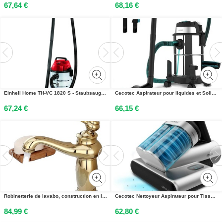
67,64 €
68,16 €
Einhell Home TH-VC 1820 S - Staubsauger - Bodenstaubsauger - Beutel - 1250 W
Cecotec Aspirateur pour liquides et Solides Conga Rockstar Wet & Dry Steel 16 L. 1200 W, 20 kPa, Double Fonction : Aspiration
67,24 €
66,15 €
Robinetterie de lavabo, construction en laiton et céramique, esthétique vintage, doré, G3/8
Cecotec Nettoyeur Aspirateur pour Tissus dAmeublement Conga Rockstar 4000 Mattress. ForceSonic 400W, 13 kPa, Lumière UV-C
84,99 €
62,80 €