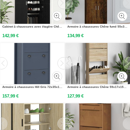
Cabinet à chaussures avec étagère Chêne noir 80 x 39 x 178 cm
Armoire à chaussures Chêne fumé 55x35x108 cm Bois dingénierie
142,99 €
134,99 €
Armoire à chaussures Hill Gris 72x35x124 cm Bois de pin solide
Armoire à chaussures Chêne 59x17x150 cm Bois dingénierie
157,99 €
127,99 €