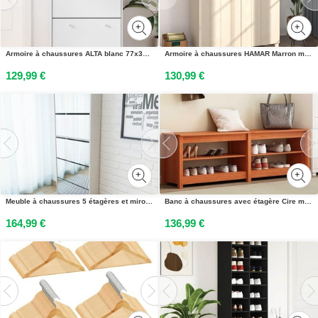
Armoire à chaussures ALTA blanc 77x35x96 cm bois massif de pin
Armoire à chaussures HAMAR Marron miel 85x40x108 cm Pin massif
129,99 €
130,99 €
Meuble à chaussures 5 étagères et miroir 63x17x169,5 cm Blanc
Banc à chaussures avec étagère Cire marron 160 x 36,5 x 50 cm
164,99 €
136,99 €