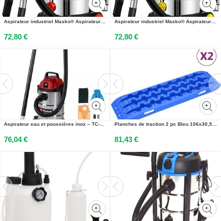
Aspirateur industriel Masko® Aspirateur eau et poussière en acier inoxydable max. 1800 W
Aspirateur industriel Masko® Aspirateur eau et poussière en acier inoxydable max. 1800 W
72,80 €
72,80 €
Aspirateur eau et poussières inox – TC-VC 2045 S – 900 W – Cuve 20 L – Fonction soufflage
Planches de traction 2 pc Bleu 106x30,5x7 cm Nylon
76,04 €
81,43 €