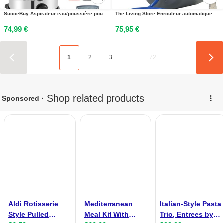
SucceBuy Aspirateur eau/poussière pour ateliers, 30 l, 6 CV, acier inoxydable, forte puissance daspiration et de soufflerie, portable avec embouts, idéal pour les tapis et la saleté, argent + noir
The Living Store Enrouleur automatique de tuyau dair comprimé 1/4 12 m
74,99 €
75,95 €
1
2
3
...
72