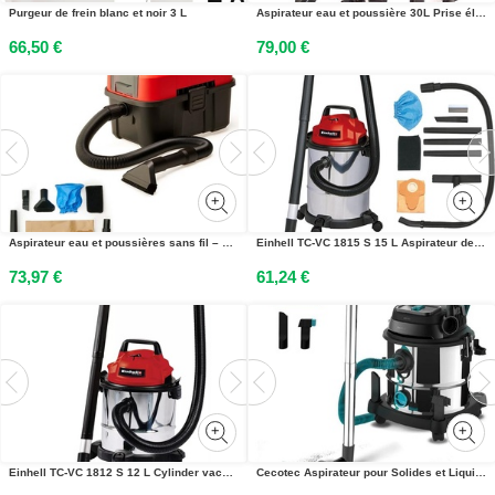
Purgeur de frein blanc et noir 3 L
Aspirateur eau et poussière 30L Prise électrique Aspirateur industriel inox 56113
66,50 €
79,00 €
Aspirateur eau et poussières sans fil – TE-VC 18/10 Li Solo – 18 V – Cuve 10 L – Fonction soufflerie – Sans batterie ni chargeur
Einhell TC-VC 1815 S 15 L Aspirateur de fûts Dry&wet 1250 W Sac à poussière
73,97 €
61,24 €
Einhell TC-VC 1812 S 12 L Cylinder vacuum Dry&wet 1250 W
Cecotec Aspirateur pour Solides et Liquides de 20 L Conga Rockstar Wet & Dry Steel MAX. 1400 W, 22 kPa, Système de Drainage