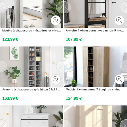
Meuble à chaussures 4 étagères et miroir 63x17x134 cm Blanc
Armoire à chaussures avec miroir 5 niveaux noir 63x17x169,5 cm
123,99 €
167,99 €
Armoire à chaussures gris béton 54x34x183 cm bois dingénierie
Meuble à chaussures 7 étagères chêne
163,99 €
124,99 €