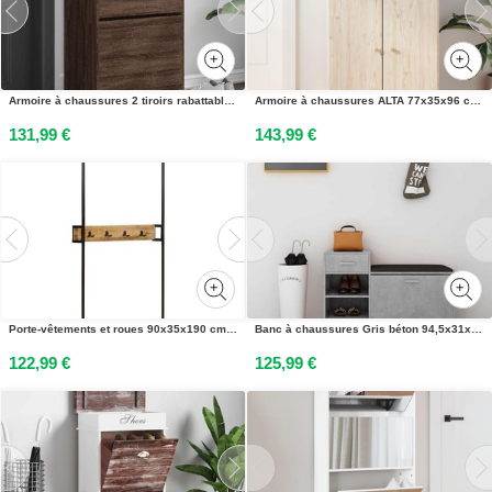
Armoire à chaussures 2 tiroirs rabattables chêne marron
Armoire à chaussures ALTA 77x35x96 cm bois massif de pin
131,99 €
143,99 €
Porte-vêtements et roues 90x35x190 cm bois de manguier et fer
Banc à chaussures Gris béton 94,5x31x57 cm Aggloméré
122,99 €
125,99 €