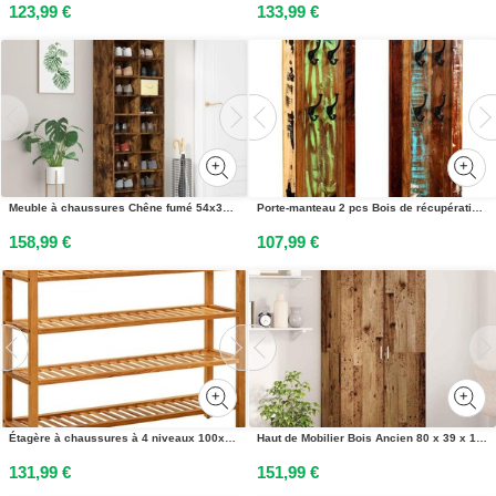
123,99 €
133,99 €
Meuble à chaussures Chêne fumé 54x34x183 cm Bois dingénierie
Porte-manteau 2 pcs Bois de récupération massif 38x100 cm
158,99 €
107,99 €
Étagère à chaussures à 4 niveaux 100x27x80 cm Chêne massif
Haut de Mobilier Bois Ancien 80 x 39 x 178 cm Bois dingénierie
131,99 €
151,99 €