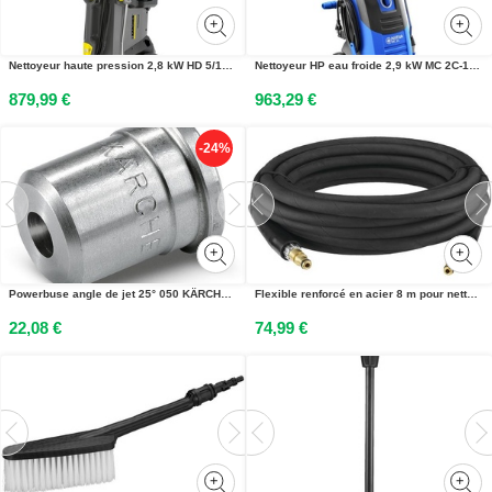
Nettoyeur haute pression 2,8 kW HD 5/15CX+ KÄRCHER 15209320
Nettoyeur HP eau froide 2,9 kW MC 2C-140/610 XT EU NILFISK 128471350
879,99 €
963,29 €
-24%
Powerbuse angle de jet 25° 050 KÄRCHER 28833990
Flexible renforcé en acier 8 m pour nettoyeurs haute pression électriques 100 - 140 bars Ryobi®
22,08 €
74,99 €