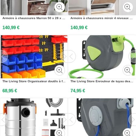
Armoire à chaussures Marron 50 x 28 x 98 cm Bois de Paulownia
Armoire à chaussures miroir 4 niveaux blanc brillant
140,99 €
140,99 €
The Living Store Organisateur doutils à fixation murale
The Living Store Enrouleur de tuyau deau Automatiquement rétractable Montage mural 10+1 m
68,95 €
74,95 €