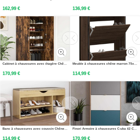
162,99 €
136,99 €
Cabinet à chaussures avec étagère Chêne fumé 80 x 39 x 178 cm
Meuble à chaussures chêne marron 75x34x112 cm bois dingénierie
170,99 €
114,99 €
Banc à chaussures avec coussin Chêne Sonoma Bois dingénierie
Finori Armoire à chaussures C-uba 42 Chêne Sonoma et tricolore
114,99 €
170,99 €