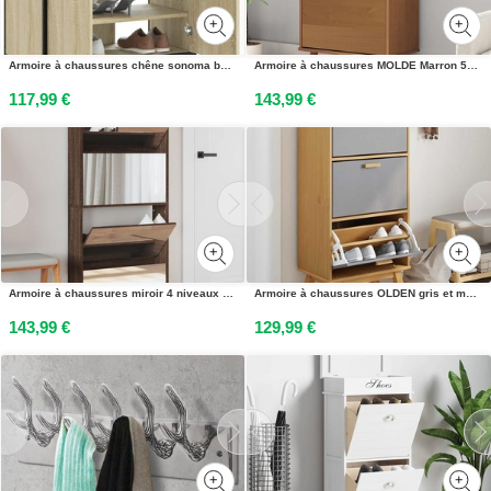
Armoire à chaussures chêne sonoma bois dingénierie et métal
Armoire à chaussures MOLDE Marron 59,5x35x103 cm Bois de pin
117,99 €
143,99 €
Armoire à chaussures miroir 4 niveaux chêne marron 63x17x134 cm
Armoire à chaussures OLDEN gris et marron bois massif de pin
143,99 €
129,99 €