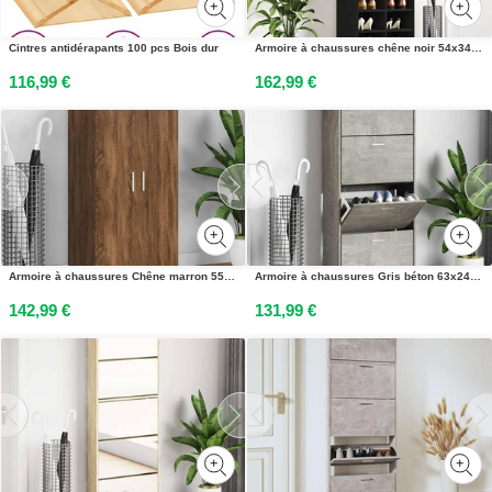
Cintres antidérapants 100 pcs Bois dur
Armoire à chaussures chêne noir 54x34x183 cm bois dingénierie
116,99 €
162,99 €
Armoire à chaussures Chêne marron 55x35x108cm Bois dingénierie
Armoire à chaussures Gris béton 63x24x147 cm Bois dingénierie
142,99 €
131,99 €