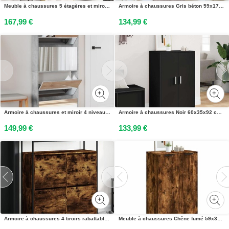
Meuble à chaussures 5 étagères et miroir 63x17x169,5 cm Chêne
Armoire à chaussures Gris béton 59x17x169 cm Bois dingénierie
167,99 €
134,99 €
Armoire à chaussures et miroir 4 niveaux gris béton 63x17x134cm
Armoire à chaussures Noir 60x35x92 cm Bois d’ingénierie
149,99 €
133,99 €
Armoire à chaussures 4 tiroirs rabattables chêne fumé
Meuble à chaussures Chêne fumé 59x35x100 cm Bois dingénierie