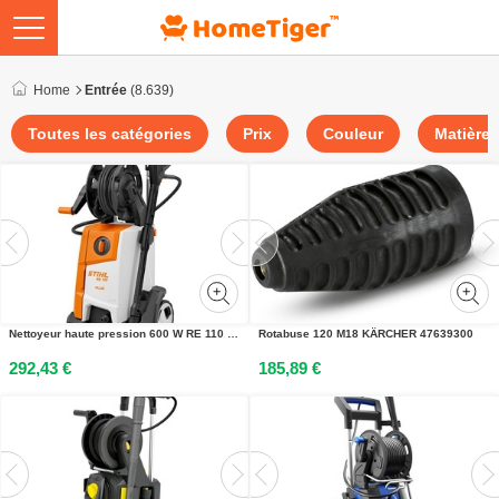
Home
Entrée
(8.639)
Toutes les catégories
Prix
Couleur
Matière
Nettoyeur haute pression 600 W RE 110 Plus STIHL 4950-011-4533
Rotabuse 120 M18 KÄRCHER 47639300
292,43 €
185,89 €