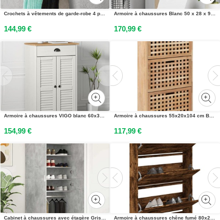
Crochets à vêtements de garde-robe 4 pcs Argenté Aluminium
Armoire à chaussures Blanc 50 x 28 x 98 cm Bois de Paulownia
144,99 €
170,99 €
Armoire à chaussures VIGO blanc 60x35x96 cm bois massif de pin
Armoire à chaussures 55x20x104 cm Bois de noyer massif
154,99 €
117,99 €
Cabinet à chaussures avec étagère Gris béton 80 x 39 x 178 cm
Armoire à chaussures chêne fumé 80x21x125,5 cm bois ingénierie