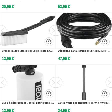
20,99 €
53,99 €
Brosse multi-surfaces pour pistolets haute pression 18V ONE+™
Débouche canalisation pour nettoyeurs haute pression électriques Ryobi®
13,99 €
47,99 €
Buse à détergent de 750 ml pour pistolets haute pression 18V ONE+™
Lance Vario (jet orientable de 0° à 40°) pour nettoyeurs haute pression électriques Ryobi®
13,99 €
24,99 €