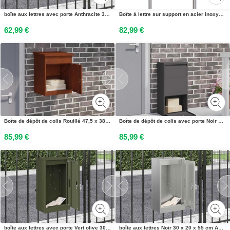
boîte aux lettres avec porte Anthracite 30 x 20 x 55 cm Acier
Boîte à lettre sur support en acier inoxydable
62,99 €
82,99 €
Boîte de dépôt de colis Rouillé 47,5 x 38 x 59 cm Acier patiné
Boîte de dépôt de colis avec porte Noir 44 x 22 x 82 cm Acier
85,99 €
85,99 €
boîte aux lettres avec porte Vert olive 30 x 20 x 55 cm Acier
boîte aux lettres Noir 30 x 20 x 55 cm Acier galvanisé